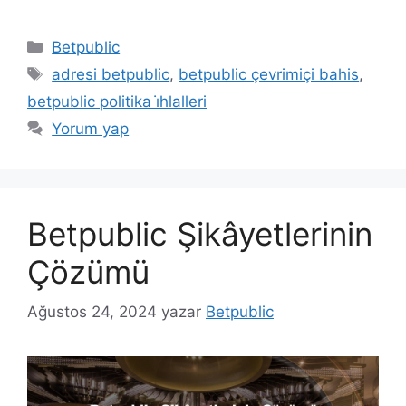
Kategoriler
Betpublic
Etiketler
adresi betpublic
,
betpublic çevrimiçi bahis
,
betpublic politika i̇hlalleri
Yorum yap
Betpublic Şikâyetlerinin
Çözümü
Ağustos 24, 2024
yazar
Betpublic