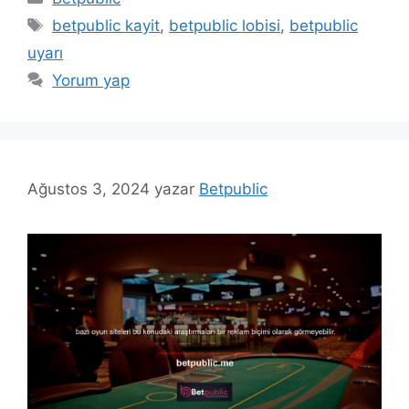
Etiketler
betpublic kayit
,
betpublic lobisi
,
betpublic
uyarı
Yorum yap
Ağustos 3, 2024
yazar
Betpublic