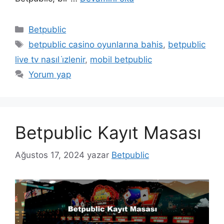
Kategoriler
Betpublic
Etiketler
betpublic casino oyunlarına bahis
,
betpublic
live tv nasıl i̇zlenir
,
mobil betpublic
Yorum yap
Betpublic Kayıt Masası
Ağustos 17, 2024
yazar
Betpublic