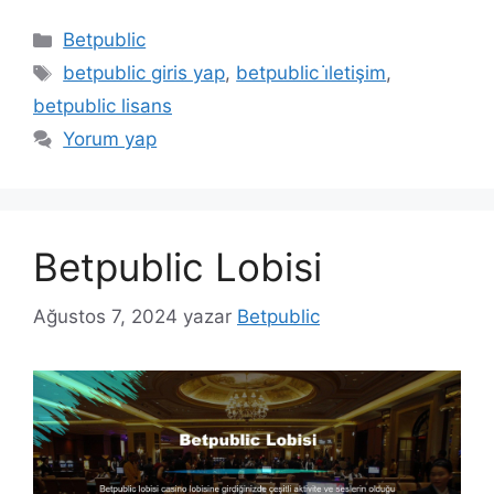
Kategoriler
Betpublic
Etiketler
betpublic giris yap
,
betpublic i̇letişim
,
betpublic lisans
Yorum yap
Betpublic Lobisi
Ağustos 7, 2024
yazar
Betpublic