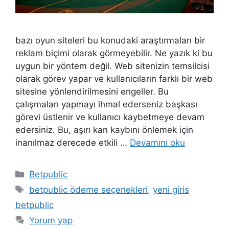
bazı oyun siteleri bu konudaki araştırmaları bir
reklam biçimi olarak görmeyebilir. Ne yazık ki bu
uygun bir yöntem değil. Web sitenizin temsilcisi
olarak görev yapar ve kullanıcıların farklı bir web
sitesine yönlendirilmesini engeller. Bu
çalışmaları yapmayı ihmal ederseniz başkası
görevi üstlenir ve kullanıcı kaybetmeye devam
edersiniz. Bu, aşırı kan kaybını önlemek için
inanılmaz derecede etkili …
Devamını oku
Kategoriler
Betpublic
Etiketler
betpublic ödeme seçenekleri
,
yeni giris
betpublic
Yorum yap