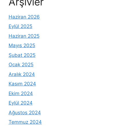
Arşivler
Haziran 2026
Eylül 2025
Haziran 2025
Mayıs 2025
Şubat 2025
Ocak 2025
Aralık 2024
Kasım 2024
Ekim 2024
Eylül 2024
Ağustos 2024
Temmuz 2024