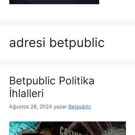
adresi betpublic
Betpublic Politika
İhlalleri
Ağustos 28, 2024
yazar
Betpublic