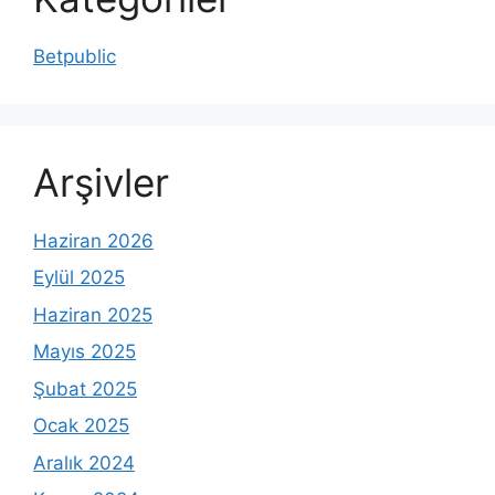
Betpublic
Arşivler
Haziran 2026
Eylül 2025
Haziran 2025
Mayıs 2025
Şubat 2025
Ocak 2025
Aralık 2024