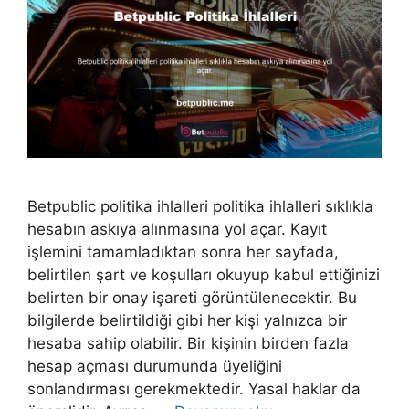
Betpublic politika ihlalleri politika ihlalleri sıklıkla
hesabın askıya alınmasına yol açar. Kayıt
işlemini tamamladıktan sonra her sayfada,
belirtilen şart ve koşulları okuyup kabul ettiğinizi
belirten bir onay işareti görüntülenecektir. Bu
bilgilerde belirtildiği gibi her kişi yalnızca bir
hesaba sahip olabilir. Bir kişinin birden fazla
hesap açması durumunda üyeliğini
sonlandırması gerekmektedir. Yasal haklar da