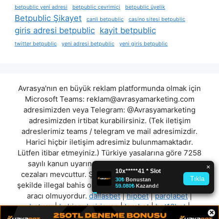
betpublic yeni adresi
betpublic çevrimiçi
betpublic üyelik
Betpublic Şikayet
canli betpublic
casino sitesi betpublic
giris adresi betpublic
kayit betpublic
twitter betpublic
yeni adresi betpublic
yeni giris betpublic
Avrasya'nın en büyük reklam platformunda olmak için
Microsoft Teams:
reklam@avrasyamarketing.com
adresimizden veya Telegram: @Avrasyamarketing
adresimizden irtibat kurabilirsiniz. (Tek iletişim
adreslerimiz teams / telegram ve mail adresimizdir.
Harici hiçbir iletişim adresimiz bulunmamaktadır.
Lütfen itibar etmeyiniz.) Türkiye yasalarına göre 7258
sayılı kanun uyarınca yasa dışı bahis oynamanın
cezaları mevcuttur. Şu an bulunduğunuz site hiç bir
şekilde illegal bahis oyunları oynatmıyor ve oynamaya
aracı olmuyordur.
dallasbet
|
hipbet
|
parolabet
|
betxox
|
bahispubgirisyap
|
lorabet
|
bet10bet
|
×
yesmorebet
"