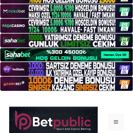
İçeriğe
atla
Menü