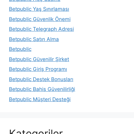
Betpublic Yaş Sınırlaması
Betpublic Güvenlik Önemi
Betpublic Telegraph Adresi
Betpublic Satın Alma
Betpublic
Betpublic Güvenilir Şirket
Betpublic Giriş Programı
Betpublic Destek Bonusları
Betpublic Bahis Güvenilirliği
Betpublic Müşteri Desteği
Kategoriler