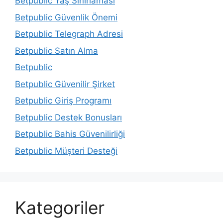
Betpublic Yaş Sınırlaması
Betpublic Güvenlik Önemi
Betpublic Telegraph Adresi
Betpublic Satın Alma
Betpublic
Betpublic Güvenilir Şirket
Betpublic Giriş Programı
Betpublic Destek Bonusları
Betpublic Bahis Güvenilirliği
Betpublic Müşteri Desteği
Kategoriler