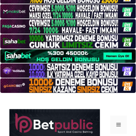
İçeriğe
atla
Menü