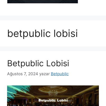
betpublic lobisi
Betpublic Lobisi
Ağustos 7, 2024
yazar
Betpublic