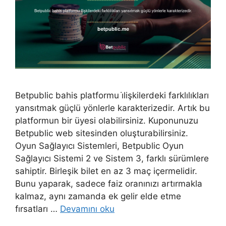
Betpublic bahis platformu i̇lişkilerdeki farklılıkları
yansıtmak güçlü yönlerle karakterizedir. Artık bu
platformun bir üyesi olabilirsiniz. Kuponunuzu
Betpublic web sitesinden oluşturabilirsiniz.
Oyun Sağlayıcı Sistemleri, Betpublic Oyun
Sağlayıcı Sistemi 2 ve Sistem 3, farklı sürümlere
sahiptir. Birleşik bilet en az 3 maç içermelidir.
Bunu yaparak, sadece faiz oranınızı artırmakla
kalmaz, aynı zamanda ek gelir elde etme
fırsatları …
Devamını oku