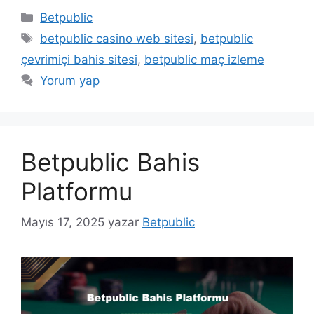
Kategoriler
Betpublic
Etiketler
betpublic casino web sitesi
,
betpublic
çevrimiçi bahis sitesi
,
betpublic maç izleme
Yorum yap
Betpublic Bahis
Platformu
Mayıs 17, 2025
yazar
Betpublic