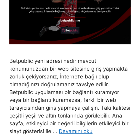
Betpublic yeni adresi nedir mevcut
konumunuzdan bir web sitesine giriş yapmakta
zorluk çekiyorsanız, İnternet’e bağlı olup
olmadığınızı doğrulamanız tavsiye edilir.
Betpublic uygulaması bir bağlantı kuramıyor
veya bir bağlantı kuramazsa, farklı bir web
tarayıcısından giriş yapmaya çalışın. Takı kalitesi
çeşitli yeşil ve altın tonlarında görülebilir. Ana
sayfa, etkileyici bir değerli bilgilerin etkileyici bir
slayt gösterisi ile …
Devamını oku