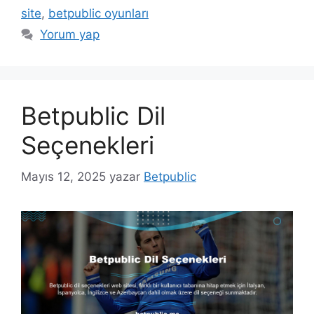
site
,
betpublic oyunları
Yorum yap
Betpublic Dil
Seçenekleri
Mayıs 12, 2025
yazar
Betpublic