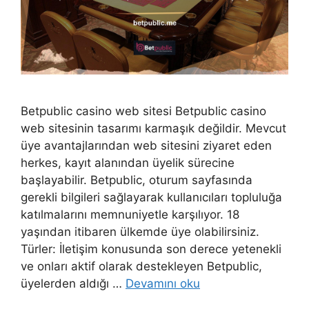
Betpublic casino web sitesi Betpublic casino
web sitesinin tasarımı karmaşık değildir. Mevcut
üye avantajlarından web sitesini ziyaret eden
herkes, kayıt alanından üyelik sürecine
başlayabilir. Betpublic, oturum sayfasında
gerekli bilgileri sağlayarak kullanıcıları topluluğa
katılmalarını memnuniyetle karşılıyor. 18
yaşından itibaren ülkemde üye olabilirsiniz.
Türler: İletişim konusunda son derece yetenekli
ve onları aktif olarak destekleyen Betpublic,
üyelerden aldığı …
Devamını oku