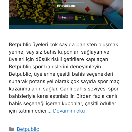
Betpublic üyeleri çok sayıda bahisten oluşmak
yerine, sayısız bahis kuponları sağlayan ve
üyeleri için düşük riskli getirilere kapı açan
Betpublic spor bahislerini deneyimleyin.
Betpublic, üyelerine çeşitli bahis seçenekleri
sunarak potansiyel olarak çok sayıda spor maçı
kazanmalarını sağlar. Canlı bahis seviyesi spor
bahisleriyle karşılaştırılabilir. Birden fazla canlı
bahis seçeneği içeren kuponlar, çeşitli ödüller
için tatmin edici …
Devamını oku
Kategoriler
Betpublic