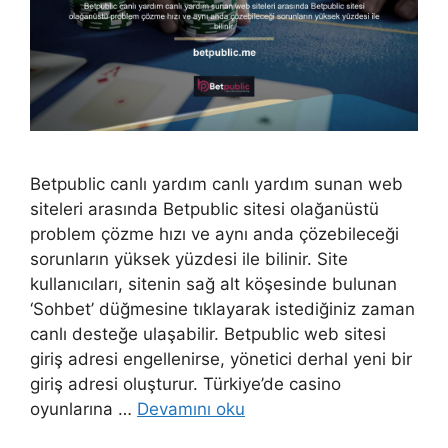
Betpublic canlı yardım canlı yardım sunan web
siteleri arasında Betpublic sitesi olağanüstü
problem çözme hızı ve aynı anda çözebileceği
sorunların yüksek yüzdesi ile bilinir. Site
kullanıcıları, sitenin sağ alt köşesinde bulunan
‘Sohbet’ düğmesine tıklayarak istediğiniz zaman
canlı desteğe ulaşabilir. Betpublic web sitesi
giriş adresi engellenirse, yönetici derhal yeni bir
giriş adresi oluşturur. Türkiye’de casino
oyunlarına …
Devamını oku