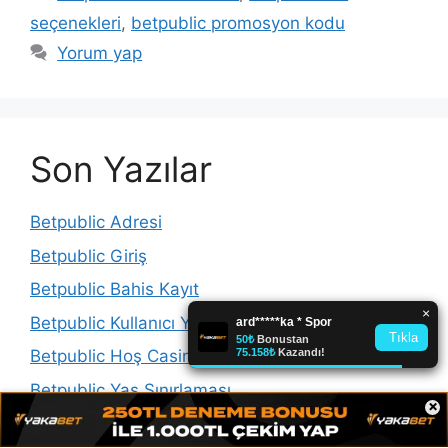
seçenekleri
,
betpublic promosyon kodu
Yorum yap
Son Yazılar
Betpublic Adresi
Betpublic Giriş
Betpublic Bahis Kayıt
Betpublic Kullanıcı Yetkilendirme
Betpublic Hoş Casino
Betpublic Yaş Sınırlaması
×
Betpublic Güvenlik Önemi