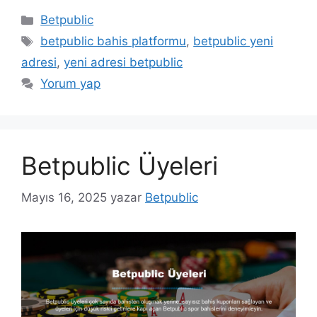
Kategoriler
Betpublic
Etiketler
betpublic bahis platformu
,
betpublic yeni
adresi
,
yeni adresi betpublic
Yorum yap
Betpublic Üyeleri
Mayıs 16, 2025
yazar
Betpublic