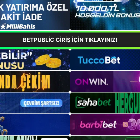
BETPUBLİC GİRİŞ İÇİN TIKLAYINIZ!