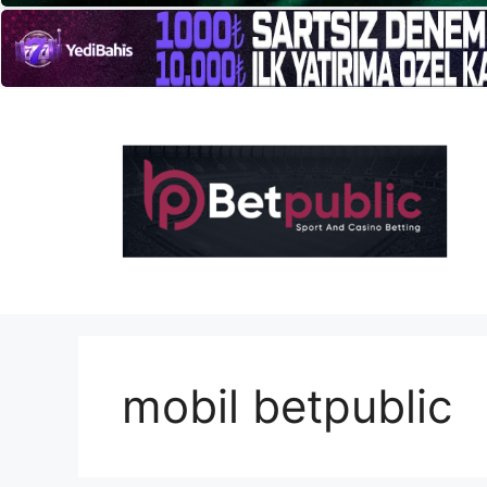
İçeriğe
atla
mobil betpublic