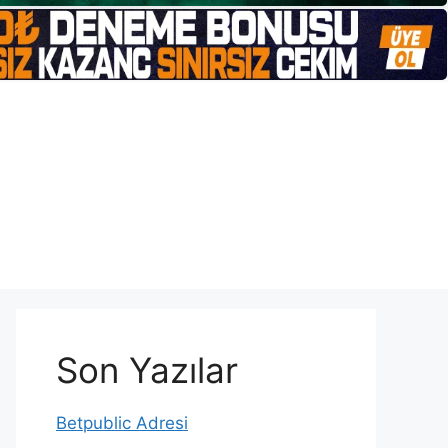
Son Yazılar
Betpublic Adresi