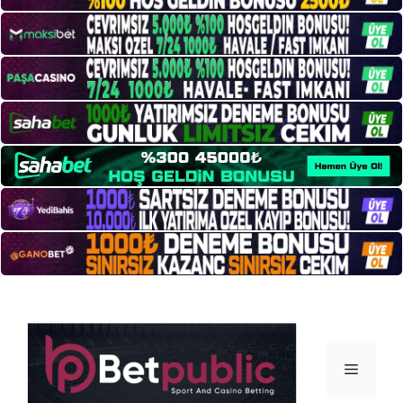
İçeriğe
atla
Menü