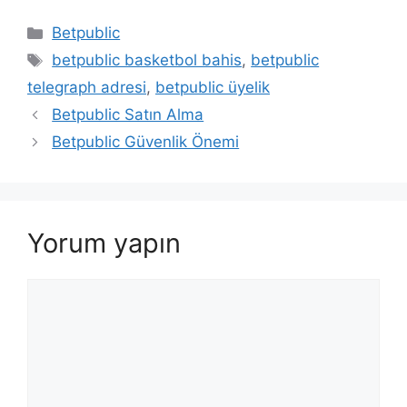
Kategoriler
Betpublic
Etiketler
betpublic basketbol bahis
,
betpublic
telegraph adresi
,
betpublic üyelik
Betpublic Satın Alma
Betpublic Güvenlik Önemi
Yorum yapın
Yorum