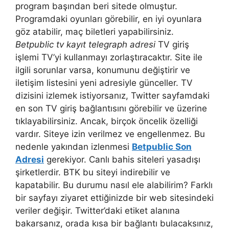
program başından beri sitede olmuştur.
Programdaki oyunları görebilir, en iyi oyunlara
göz atabilir, maç biletleri yapabilirsiniz.
Betpublic tv kayıt telegraph adresi
TV giriş
işlemi TV’yi kullanmayı zorlaştıracaktır. Site ile
ilgili sorunlar varsa, konumunu değiştirir ve
iletişim listesini yeni adresiyle günceller. TV
dizisini izlemek istiyorsanız, Twitter sayfamdaki
en son TV giriş bağlantısını görebilir ve üzerine
tıklayabilirsiniz. Ancak, birçok öncelik özelliği
vardır. Siteye izin verilmez ve engellenmez. Bu
nedenle yakından izlenmesi
Betpublic Son
Adresi
gerekiyor. Canlı bahis siteleri yasadışı
şirketlerdir. BTK bu siteyi indirebilir ve
kapatabilir. Bu durumu nasıl ele alabilirim? Farklı
bir sayfayı ziyaret ettiğinizde bir web sitesindeki
veriler değişir. Twitter’daki etiket alanına
bakarsanız, orada kısa bir bağlantı bulacaksınız,