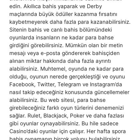
edin. Akıllıca bahis yaparak ve Derby
maçlarında büyük ödüller kazanma fırsatını
kaybetmeyerek daha fazla para kazanabilirsiniz.
Sitenin bahis ve canlı bahis bölümündeki
oyunlarda insanların ne kadar para bahse
girdiğini görebilirsiniz. Mümkün olan bir metin
mesajı veya e-posta göndererek bahisçiden
alınan miktar hakkında daha fazla ayrıntı
alabilirsiniz. Muhtemel, oyunda ne kadar para
olduğu, oyunun nerede gerçekleştiği ve oyunu
Facebook, Twitter, Telegram ve Instagram’da
nasıl takip edeceğiniz konusunda güncellemeler
alabilirsiniz. Bu web sitesi, para bahse
girebileceğiniz farklı oyun türlerini denemenizi
sağlar. Rulet, Blackjack, Poker ve daha fazlası
gibi oyunlar oynayabilirsiniz. Bu hile sadece
Casino’daki oyunlar için çalışır. Her hafta spora
bahis oynamanın birçok yolunu bulabilirsiniz.