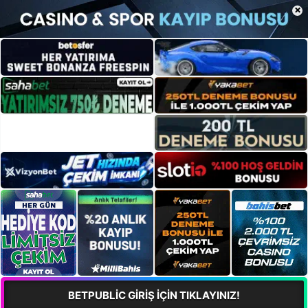
×
BETPUBLİC GİRİŞ İÇİN TIKLAYINIZ!