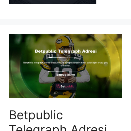
Betpublic
Telegraph Adresi