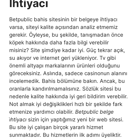
İhtiyacı
Betpublic bahis sitesinin bir belgeye ihtiyacı
varsa, siteyi kalite açısından analiz etmemiz
gerekir. Öyleyse, bu şekilde, tanışmadan önce
köpek hakkında daha fazla bilgi verebilir
misiniz? Site şimdiye kadar iyi. Güç tekrar açık,
su akıyor ve internet geri yükleniyor. Tv gibi
önemli altyapı markalarının ürünleri olduğunu
göreceksiniz. Aslında, sadece casinonun alanını
incelemedik. Bahis bölümüne bakın. Ancak, bu
oranlarla kandırılmamalısınız. Sözlük sitesi bu
nedenle kalite hakkında iyi geri bildirim verebilir.
Not almak iyi değişiklikleri hızlı bir şekilde fark
etmenize yardımcı olabilir.
Betpublic belge
i̇htiyacı
sizin için yaptığımız yeni bir web sitesi.
Bu site iyi çalışan birçok yararlı hizmet
sunmaktadır. Bu hizmetlerin ilk adımı üyeliktir.