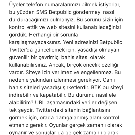
Üyeler telefon numaralarımızı bilmek istiyorlar,
bu yüzden SMS Betpublic göndermeyi nasıl
durduracağımızı bulmalıyız. Bu sorunu sizin için
kontrol ettik ve web sitesini kullanabileceğinizi
gördük. Herhangi bir sorunla
karşılaşmayacaksınız. Yeni adresinizi Betpublic
Twitter’da güncellemek için, yasadışı olmayan
güvenilir bir çevrimiçi bahis sitesi olarak
kullanabilirsiniz. Ancak, birçok öncelik özelliği
vardır. Siteye izin verilmez ve engellenmez. Bu
nedenle yakından izlenmesi gerekiyor. Canlı
bahis siteleri yasadışı şirketlerdir. BTK bu siteyi
indirebilir ve kapatabilir. Bu durumu nasıl ele
alabilirim? URL aşamasındaki veriler değişen
tek şeydir. Twitter’daki sitenin bağlantısını
görmek için, orada damgalanmış alanı kontrol
etmeniz gerekir. Oyunlar gerçek zamanlı olarak
oynanır ve sonuçlar da gerçek zamanlı olarak