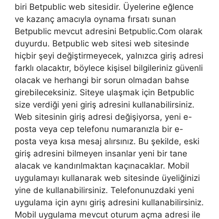
biri Betpublic web sitesidir. Üyelerine eğlence
ve kazanç amacıyla oynama fırsatı sunan
Betpublic mevcut adresini Betpublic.Com olarak
duyurdu. Betpublic web sitesi web sitesinde
hiçbir şeyi değiştirmeyecek, yalnızca giriş adresi
farklı olacaktır, böylece kişisel bilgileriniz güvenli
olacak ve herhangi bir sorun olmadan bahse
girebileceksiniz. Siteye ulaşmak için Betpublic
size verdiği yeni giriş adresini kullanabilirsiniz.
Web sitesinin giriş adresi değişiyorsa, yeni e-
posta veya cep telefonu numaranızla bir e-
posta veya kısa mesaj alırsınız. Bu şekilde, eski
giriş adresini bilmeyen insanlar yeni bir tane
alacak ve kandırılmaktan kaçınacaklar. Mobil
uygulamayı kullanarak web sitesinde üyeliğinizi
yine de kullanabilirsiniz. Telefonunuzdaki yeni
uygulama için aynı giriş adresini kullanabilirsiniz.
Mobil uygulama mevcut oturum açma adresi ile