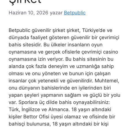
Haziran 10, 2026
yazar
Betpublic
Betpublic güvenilir şirket şirket, Türkiye’de ve
dünyada faaliyet gösteren güvenilir bir çevrimiçi
bahis sitesidir. Bu ülkeler insanların oyun
oynamasına ve gerçek ofislerle çevrimiçi casino
oynamasına izin veriyor. Bu bahis sitesinin bu
alanda çok fazla deneyim ve uzmanlığa sahip
olması ve onu yöneten ve bunun için çalışan
insanlar çok yetenekli ve güvenilirdir. Muhtemel,
onu dünyanın bahislerinde en iyilerinden biri
yapan şeyleri yapmanın sağlam ve güçlü bir yolu
var. Sporlara üç dilde bahis oynayabilirsiniz:
Türk, İngilizce ve Almanca. 18 yaşın altındaki
kişiler Bettor Ofisi üyesi olamaz ve ofisinde bir
bahisçi bulunursa, 18 yaşın altındaki bir kişi