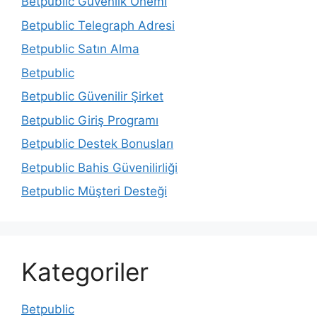
Betpublic Güvenlik Önemi
Betpublic Telegraph Adresi
Betpublic Satın Alma
Betpublic
Betpublic Güvenilir Şirket
Betpublic Giriş Programı
Betpublic Destek Bonusları
Betpublic Bahis Güvenilirliği
Betpublic Müşteri Desteği
Kategoriler
Betpublic