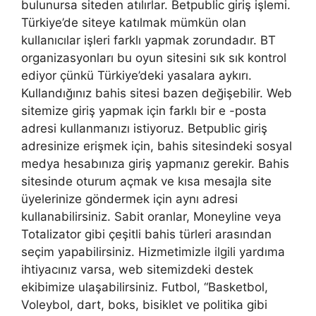
bulunursa siteden atılırlar. Betpublic giriş işlemi.
Türkiye’de siteye katılmak mümkün olan
kullanıcılar işleri farklı yapmak zorundadır. BT
organizasyonları bu oyun sitesini sık sık kontrol
ediyor çünkü Türkiye’deki yasalara aykırı.
Kullandığınız bahis sitesi bazen değişebilir. Web
sitemize giriş yapmak için farklı bir e -posta
adresi kullanmanızı istiyoruz. Betpublic giriş
adresinize erişmek için, bahis sitesindeki sosyal
medya hesabınıza giriş yapmanız gerekir. Bahis
sitesinde oturum açmak ve kısa mesajla site
üyelerinize göndermek için aynı adresi
kullanabilirsiniz. Sabit oranlar, Moneyline veya
Totalizator gibi çeşitli bahis türleri arasından
seçim yapabilirsiniz. Hizmetimizle ilgili yardıma
ihtiyacınız varsa, web sitemizdeki destek
ekibimize ulaşabilirsiniz. Futbol, “Basketbol,
Voleybol, dart, boks, bisiklet ve politika gibi