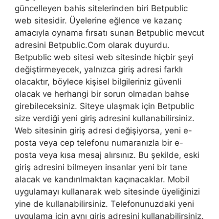
güncelleyen bahis sitelerinden biri Betpublic
web sitesidir. Üyelerine eğlence ve kazanç
amacıyla oynama fırsatı sunan Betpublic mevcut
adresini Betpublic.Com olarak duyurdu.
Betpublic web sitesi web sitesinde hiçbir şeyi
değiştirmeyecek, yalnızca giriş adresi farklı
olacaktır, böylece kişisel bilgileriniz güvenli
olacak ve herhangi bir sorun olmadan bahse
girebileceksiniz. Siteye ulaşmak için Betpublic
size verdiği yeni giriş adresini kullanabilirsiniz.
Web sitesinin giriş adresi değişiyorsa, yeni e-
posta veya cep telefonu numaranızla bir e-
posta veya kısa mesaj alırsınız. Bu şekilde, eski
giriş adresini bilmeyen insanlar yeni bir tane
alacak ve kandırılmaktan kaçınacaklar. Mobil
uygulamayı kullanarak web sitesinde üyeliğinizi
yine de kullanabilirsiniz. Telefonunuzdaki yeni
uygulama için aynı giriş adresini kullanabilirsiniz.