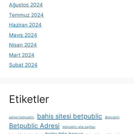
Ağustos 2024
Temmuz 2024
Haziran 2024
Mayıs 2024
Nisan 2024
Mart 2024
Şubat 2024
Etiketler
bahis sitesi betpublic
adresi betpublic
Betpublic
Betpublic Adresi
betpublic ana sayfası