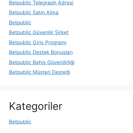
Betpublic Telegraph Adresi
Betpublic Satın Alma
Betpublic
Betpublic Güvenilir Şirket
Betpublic Giriş Programı
Betpublic Destek Bonusları
Betpublic Bahis Güvenilirliği
Betpublic Müşteri Desteği
Kategoriler
Betpublic