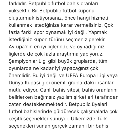
farklıdır. Betpublic futbol bahis oranları
yüksektir. Bir Betpublic futbol kuponu
oluşturmak istiyorsanız, önce hangi hizmeti
kullanmak istediğinize karar vermelisiniz. Çok
fazla farklı spor oynamak iyi değil. Yapmak
istediğiniz kupon türünü seçmeniz gerekir.
Avrupa’nın en iyi liglerinde ve oynadığımız
liglerde de çok fazla araştırma yapıyoruz.
Şampiyonlar Ligi gibi büyük gruplarda, tüm
oyunlarda ne kadar iyi yapacağınız çok
önemlidir. Bu iyi değil ve UEFA Europa Ligi veya
Dünya Kupası gibi önemli gruplardaki insanları
mutlu ediyor. Canlı bahis sitesi, bahis oranlarını
belirlerken bağımsız yazılım şirketleri tarafından
zaten desteklenmektedir. Betpublic üyeleri
futbol bahislerinde güldürecek çalışmalarla çok
çeşitli seçenekler sunuyor. Ülkemizde Türk
seçenekleri sunan gerçek zamanlı bir bahis