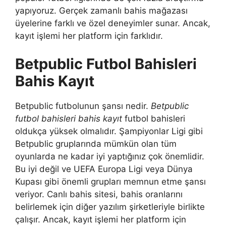
yapıyoruz. Gerçek zamanlı bahis mağazası
üyelerine farklı ve özel deneyimler sunar. Ancak,
kayıt işlemi her platform için farklıdır.
Betpublic Futbol Bahisleri
Bahis Kayıt
Betpublic futbolunun şansı nedir.
Betpublic
futbol bahisleri bahis kayıt
futbol bahisleri
oldukça yüksek olmalıdır. Şampiyonlar Ligi gibi
Betpublic gruplarında mümkün olan tüm
oyunlarda ne kadar iyi yaptığınız çok önemlidir.
Bu iyi değil ve UEFA Europa Ligi veya Dünya
Kupası gibi önemli grupları memnun etme şansı
veriyor. Canlı bahis sitesi, bahis oranlarını
belirlemek için diğer yazılım şirketleriyle birlikte
çalışır. Ancak, kayıt işlemi her platform için