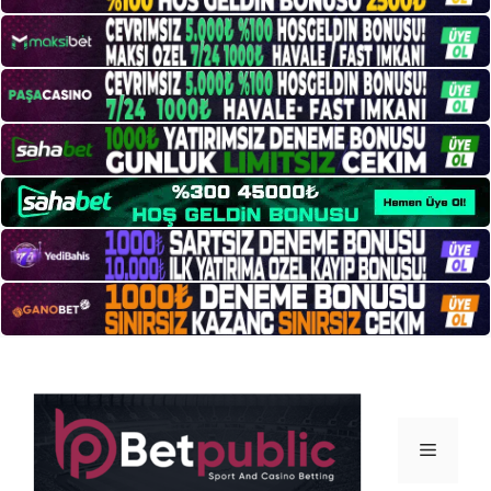
İçeriğe
atla
Menü