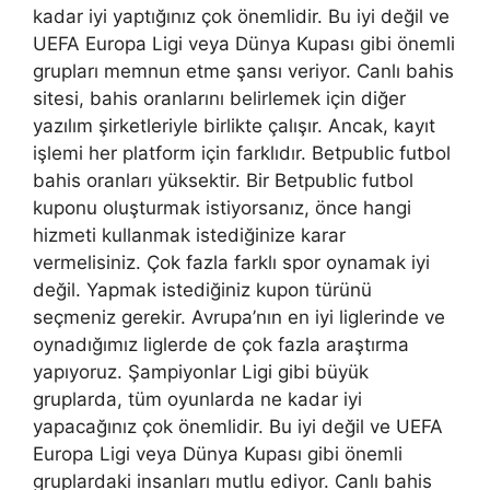
kadar iyi yaptığınız çok önemlidir. Bu iyi değil ve
UEFA Europa Ligi veya Dünya Kupası gibi önemli
grupları memnun etme şansı veriyor. Canlı bahis
sitesi, bahis oranlarını belirlemek için diğer
yazılım şirketleriyle birlikte çalışır. Ancak, kayıt
işlemi her platform için farklıdır. Betpublic futbol
bahis oranları yüksektir. Bir Betpublic futbol
kuponu oluşturmak istiyorsanız, önce hangi
hizmeti kullanmak istediğinize karar
vermelisiniz. Çok fazla farklı spor oynamak iyi
değil. Yapmak istediğiniz kupon türünü
seçmeniz gerekir. Avrupa’nın en iyi liglerinde ve
oynadığımız liglerde de çok fazla araştırma
yapıyoruz. Şampiyonlar Ligi gibi büyük
gruplarda, tüm oyunlarda ne kadar iyi
yapacağınız çok önemlidir. Bu iyi değil ve UEFA
Europa Ligi veya Dünya Kupası gibi önemli
gruplardaki insanları mutlu ediyor. Canlı bahis