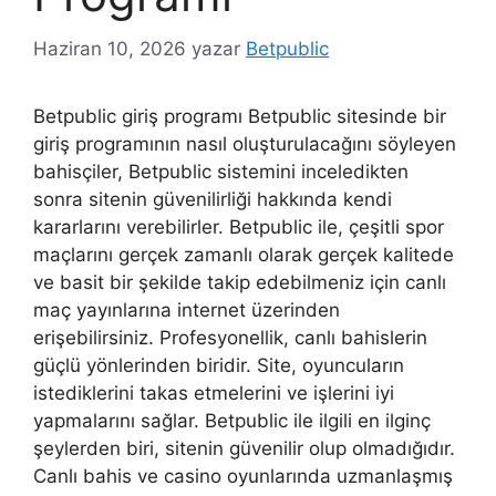
Haziran 10, 2026
yazar
Betpublic
Betpublic giriş programı Betpublic sitesinde bir
giriş programının nasıl oluşturulacağını söyleyen
bahisçiler, Betpublic sistemini inceledikten
sonra sitenin güvenilirliği hakkında kendi
kararlarını verebilirler. Betpublic ile, çeşitli spor
maçlarını gerçek zamanlı olarak gerçek kalitede
ve basit bir şekilde takip edebilmeniz için canlı
maç yayınlarına internet üzerinden
erişebilirsiniz. Profesyonellik, canlı bahislerin
güçlü yönlerinden biridir. Site, oyuncuların
istediklerini takas etmelerini ve işlerini iyi
yapmalarını sağlar. Betpublic ile ilgili en ilginç
şeylerden biri, sitenin güvenilir olup olmadığıdır.
Canlı bahis ve casino oyunlarında uzmanlaşmış