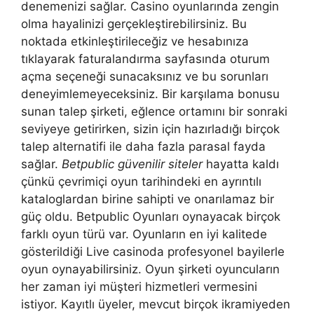
denemenizi sağlar. Casino oyunlarında zengin
olma hayalinizi gerçekleştirebilirsiniz. Bu
noktada etkinleştirileceğiz ve hesabınıza
tıklayarak faturalandırma sayfasında oturum
açma seçeneği sunacaksınız ve bu sorunları
deneyimlemeyeceksiniz. Bir karşılama bonusu
sunan talep şirketi, eğlence ortamını bir sonraki
seviyeye getirirken, sizin için hazırladığı birçok
talep alternatifi ile daha fazla parasal fayda
sağlar.
Betpublic güvenilir siteler
hayatta kaldı
çünkü çevrimiçi oyun tarihindeki en ayrıntılı
kataloglardan birine sahipti ve onarılamaz bir
güç oldu. Betpublic Oyunları oynayacak birçok
farklı oyun türü var. Oyunların en iyi kalitede
gösterildiği Live casinoda profesyonel bayilerle
oyun oynayabilirsiniz. Oyun şirketi oyuncuların
her zaman iyi müşteri hizmetleri vermesini
istiyor. Kayıtlı üyeler, mevcut birçok ikramiyeden