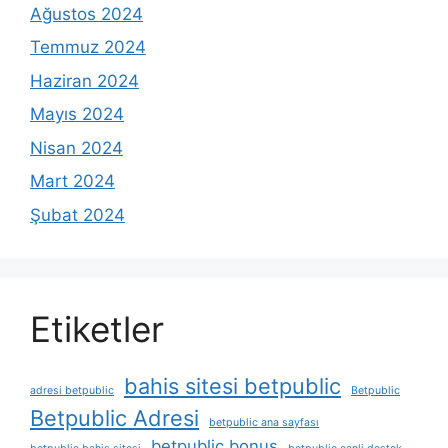
Ağustos 2024
Temmuz 2024
Haziran 2024
Mayıs 2024
Nisan 2024
Mart 2024
Şubat 2024
Etiketler
bahis sitesi betpublic
adresi betpublic
Betpublic
Betpublic Adresi
betpublic ana sayfası
betpublic bonus