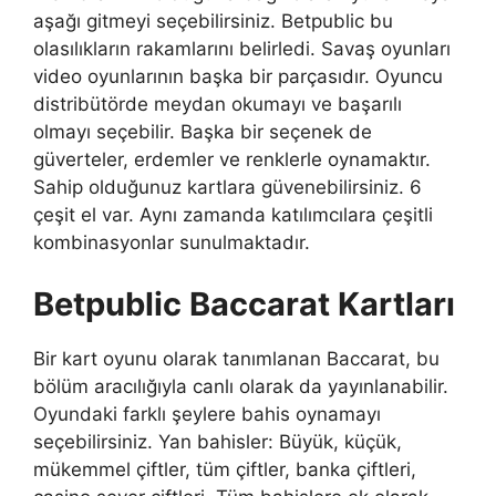
aşağı gitmeyi seçebilirsiniz. Betpublic bu
olasılıkların rakamlarını belirledi. Savaş oyunları
video oyunlarının başka bir parçasıdır. Oyuncu
distribütörde meydan okumayı ve başarılı
olmayı seçebilir. Başka bir seçenek de
güverteler, erdemler ve renklerle oynamaktır.
Sahip olduğunuz kartlara güvenebilirsiniz. 6
çeşit el var. Aynı zamanda katılımcılara çeşitli
kombinasyonlar sunulmaktadır.
Betpublic Baccarat Kartları
Bir kart oyunu olarak tanımlanan Baccarat, bu
bölüm aracılığıyla canlı olarak da yayınlanabilir.
Oyundaki farklı şeylere bahis oynamayı
seçebilirsiniz. Yan bahisler: Büyük, küçük,
mükemmel çiftler, tüm çiftler, banka çiftleri,