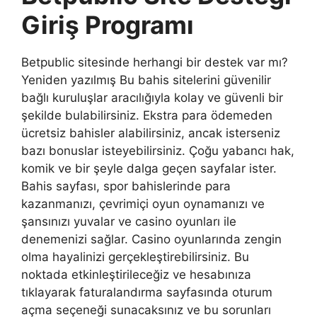
Giriş Programı
Betpublic sitesinde herhangi bir destek var mı?
Yeniden yazılmış Bu bahis sitelerini güvenilir
bağlı kuruluşlar aracılığıyla kolay ve güvenli bir
şekilde bulabilirsiniz. Ekstra para ödemeden
ücretsiz bahisler alabilirsiniz, ancak isterseniz
bazı bonuslar isteyebilirsiniz. Çoğu yabancı hak,
komik ve bir şeyle dalga geçen sayfalar ister.
Bahis sayfası, spor bahislerinde para
kazanmanızı, çevrimiçi oyun oynamanızı ve
şansınızı yuvalar ve casino oyunları ile
denemenizi sağlar. Casino oyunlarında zengin
olma hayalinizi gerçekleştirebilirsiniz. Bu
noktada etkinleştirileceğiz ve hesabınıza
tıklayarak faturalandırma sayfasında oturum
açma seçeneği sunacaksınız ve bu sorunları