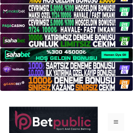
İçeriğe
atla
Menü