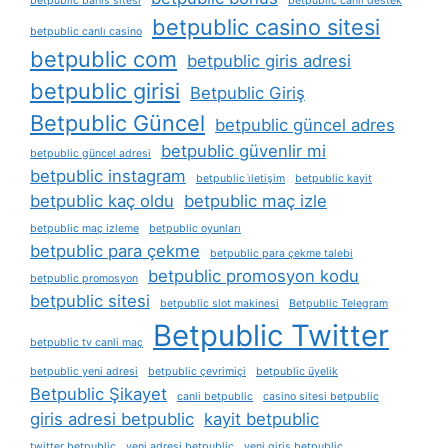
betpublic bahis sitesi
betpublic canli destek
betpublic casino sitesi
betpublic canlı casino
betpublic com
betpublic giris adresi
betpublic girisi
Betpublic Giriş
Betpublic Güncel
betpublic güncel adres
betpublic güvenlir mi
betpublic güncel adresi
betpublic instagram
betpublic i̇letişim
betpublic kayit
betpublic kaç oldu
betpublic maç izle
betpublic maç izleme
betpublic oyunları
betpublic para çekme
betpublic para çekme talebi
betpublic promosyon kodu
betpublic promosyon
betpublic sitesi
betpublic slot makinesi
Betpublic Telegram
Betpublic Twitter
betpublic tv canli maç
betpublic yeni adresi
betpublic çevrimiçi
betpublic üyelik
Betpublic Şikayet
canli betpublic
casino sitesi betpublic
giris adresi betpublic
kayit betpublic
twitter betpublic
yeni adresi betpublic
yeni giris betpublic