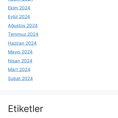
Ekim 2024
Eylül 2024
Ağustos 2024
Temmuz 2024
Haziran 2024
Mayıs 2024
Nisan 2024
Mart 2024
Şubat 2024
Etiketler