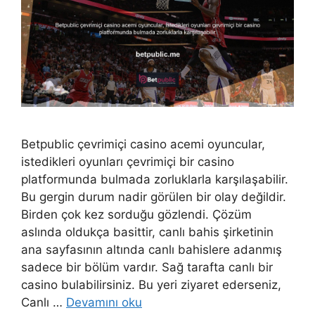
Betpublic çevrimiçi casino acemi oyuncular,
istedikleri oyunları çevrimiçi bir casino
platformunda bulmada zorluklarla karşılaşabilir.
Bu gergin durum nadir görülen bir olay değildir.
Birden çok kez sorduğu gözlendi. Çözüm
aslında oldukça basittir, canlı bahis şirketinin
ana sayfasının altında canlı bahislere adanmış
sadece bir bölüm vardır. Sağ tarafta canlı bir
casino bulabilirsiniz. Bu yeri ziyaret ederseniz,
Canlı …
Devamını oku