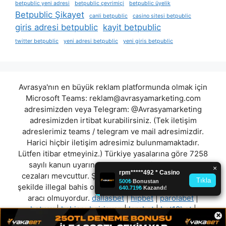
betpublic yeni adresi
betpublic çevrimiçi
betpublic üyelik
Betpublic Şikayet
canli betpublic
casino sitesi betpublic
giris adresi betpublic
kayit betpublic
twitter betpublic
yeni adresi betpublic
yeni giris betpublic
Avrasya'nın en büyük reklam platformunda olmak için
Microsoft Teams:
reklam@avrasyamarketing.com
adresimizden veya Telegram: @Avrasyamarketing
adresimizden irtibat kurabilirsiniz. (Tek iletişim
adreslerimiz teams / telegram ve mail adresimizdir.
Harici hiçbir iletişim adresimiz bulunmamaktadır.
Lütfen itibar etmeyiniz.) Türkiye yasalarına göre 7258
sayılı kanun uyarınca yasa dışı bahis oynamanın
cezaları mevcuttur. Şu an bulunduğunuz site hiç bir
şekilde illegal bahis oyunları oynatmıyor ve oynamaya
aracı olmuyordur.
dallasbet
|
hipbet
|
parolabet
|
betxox
|
bahispubgirisyap
|
lorabet
|
bet10bet
|
×
yesmorebet
"