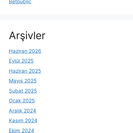
Betpublic
Arşivler
Haziran 2026
Eylül 2025
Haziran 2025
Mayıs 2025
Şubat 2025
Ocak 2025
Aralık 2024
Kasım 2024
Ekim 2024