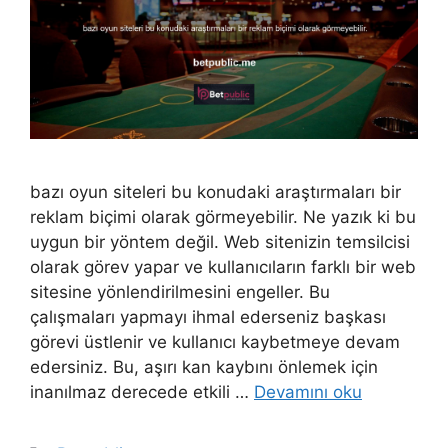
bazı oyun siteleri bu konudaki araştırmaları bir
reklam biçimi olarak görmeyebilir. Ne yazık ki bu
uygun bir yöntem değil. Web sitenizin temsilcisi
olarak görev yapar ve kullanıcıların farklı bir web
sitesine yönlendirilmesini engeller. Bu
çalışmaları yapmayı ihmal ederseniz başkası
görevi üstlenir ve kullanıcı kaybetmeye devam
edersiniz. Bu, aşırı kan kaybını önlemek için
inanılmaz derecede etkili …
Devamını oku