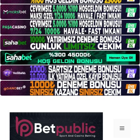
İçeriğe
atla
Menü