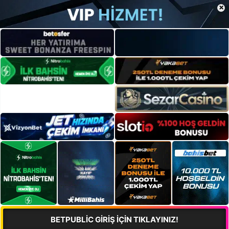
×
BETPUBLİC GİRİŞ İÇİN TIKLAYINIZ!