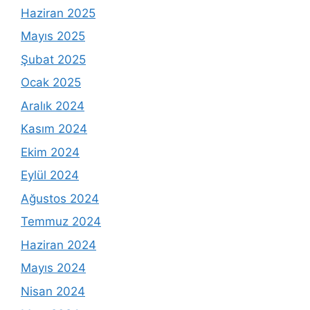
Haziran 2025
Mayıs 2025
Şubat 2025
Ocak 2025
Aralık 2024
Kasım 2024
Ekim 2024
Eylül 2024
Ağustos 2024
Temmuz 2024
Haziran 2024
Mayıs 2024
Nisan 2024