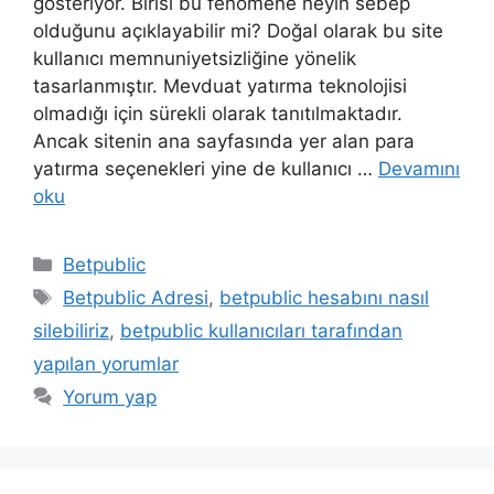
gösteriyor. Birisi bu fenomene neyin sebep
olduğunu açıklayabilir mi? Doğal olarak bu site
kullanıcı memnuniyetsizliğine yönelik
tasarlanmıştır. Mevduat yatırma teknolojisi
olmadığı için sürekli olarak tanıtılmaktadır.
Ancak sitenin ana sayfasında yer alan para
yatırma seçenekleri yine de kullanıcı …
Devamını
oku
Kategoriler
Betpublic
Etiketler
Betpublic Adresi
,
betpublic hesabını nasıl
silebiliriz
,
betpublic kullanıcıları tarafından
yapılan yorumlar
Yorum yap