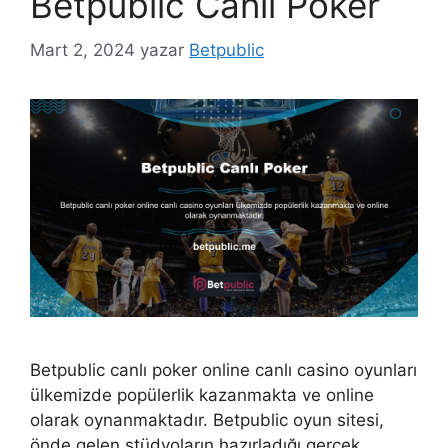
Betpublic Canlı Poker
Mart 2, 2024
yazar
Betpublic
Betpublic canlı poker online canlı casino oyunları
ülkemizde popülerlik kazanmakta ve online
olarak oynanmaktadır. Betpublic oyun sitesi,
önde gelen stüdyoların hazırladığı gerçek