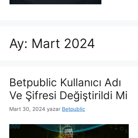
Ay:
Mart 2024
Betpublic Kullanıcı Adı
Ve Şifresi Değiştirildi Mi
Mart 30, 2024
yazar
Betpublic