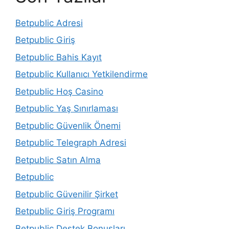
Betpublic Adresi
Betpublic Giriş
Betpublic Bahis Kayıt
Betpublic Kullanıcı Yetkilendirme
Betpublic Hoş Casino
Betpublic Yaş Sınırlaması
Betpublic Güvenlik Önemi
Betpublic Telegraph Adresi
Betpublic Satın Alma
Betpublic
Betpublic Güvenilir Şirket
Betpublic Giriş Programı
Betpublic Destek Bonusları