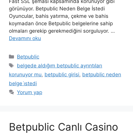
Fast SSL şeması kapsamında korunuyor gibi
görünüyor. Betpublic Neden Belge İstedi
Oyuncular, bahis yatırma, çekme ve bahis
koymadan önce Betpublic belgelerine sahip
olmaları gerekip gerekmediğini sorguluyor. …
Devamını oku
Kategoriler
Betpublic
Etiketler
belgede aldığım betpublic ayrıntıları
korunuyor mu
,
betpublic girisi
,
betpublic neden
belge i̇stedi
Yorum yap
Betpublic Canlı Casino