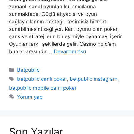
zamanlı sanal oyunları kullanıcılarına
sunmaktadır. Güçlü altyapısı ve oyun
sağlayıcılarının desteği, kesintisiz hizmet
sunabilmesini sağlıyor. Kart oyunu olan poker,
şans ve stratejilerin birleşimiyle oynamayı içerir.
Oyunlar farklı şekillerde gelir. Casino hold’em
bunlar arasında …
Devamını oku
Kategoriler
Betpublic
Etiketler
betpublic canlı poker
,
betpublic instagram
,
betpublic mobile canlı poker
Yorum yap
Son Yazılar