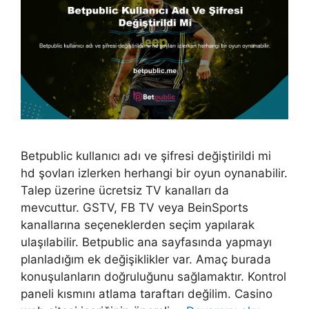
Betpublic kullanıcı adı ve şifresi değiştirildi mi
hd şovları izlerken herhangi bir oyun oynanabilir.
Talep üzerine ücretsiz TV kanalları da
mevcuttur. GSTV, FB TV veya BeinSports
kanallarına seçeneklerden seçim yapılarak
ulaşılabilir. Betpublic ana sayfasında yapmayı
planladığım ek değişiklikler var. Amaç burada
konuşulanların doğruluğunu sağlamaktır. Kontrol
paneli kısmını atlama taraftarı değilim. Casino