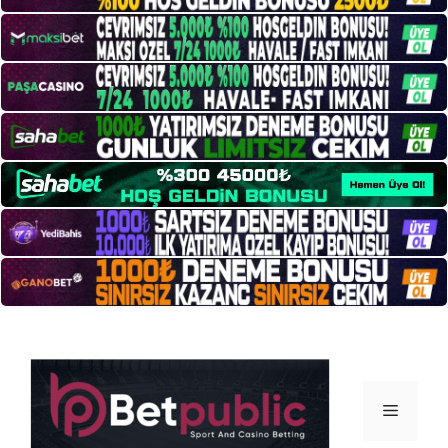
İçeriğe
atla
Menü