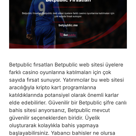
Betpublic fırsatları Betpublic web sitesi üyelere
farklı casino oyunlarına katılmaları için çok
sayıda fırsat sunuyor. Yatırımcılar bu web sitesi
aracılığıyla kripto kart programlarına
katıldıklarında potansiyel olarak önemli karlar
elde edebilirler. Güvenilir bir Betpublic şifre canlı
bahis sitesi arıyorsanız, Betpublic mevcut
güvenilir seçeneklerden biridir. Üyelik
oluşturarak kolaylıkla bahis yapmaya
başlayabilirsiniz. Yabancı bahisler ne olursa