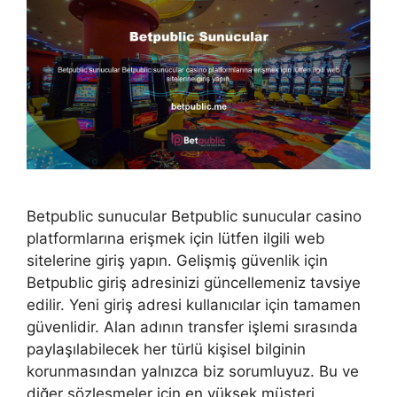
Betpublic sunucular Betpublic sunucular casino
platformlarına erişmek için lütfen ilgili web
sitelerine giriş yapın. Gelişmiş güvenlik için
Betpublic giriş adresinizi güncellemeniz tavsiye
edilir. Yeni giriş adresi kullanıcılar için tamamen
güvenlidir. Alan adının transfer işlemi sırasında
paylaşılabilecek her türlü kişisel bilginin
korunmasından yalnızca biz sorumluyuz. Bu ve
diğer sözleşmeler için en yüksek müşteri