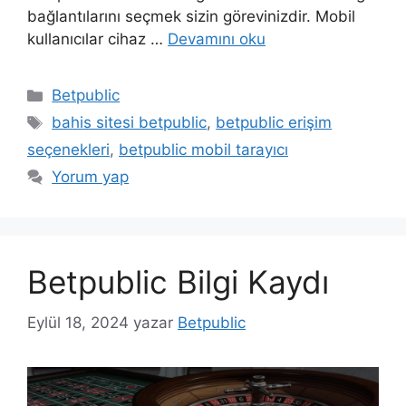
bağlantılarını seçmek sizin görevinizdir. Mobil
kullanıcılar cihaz …
Devamını oku
Kategoriler
Betpublic
Etiketler
bahis sitesi betpublic
,
betpublic erişim
seçenekleri
,
betpublic mobil tarayıcı
Yorum yap
Betpublic Bilgi Kaydı
Eylül 18, 2024
yazar
Betpublic