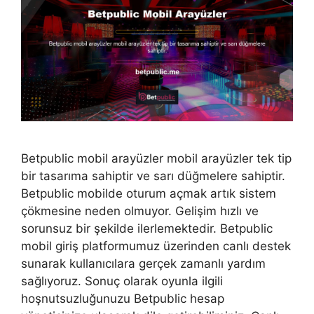
Betpublic mobil arayüzler mobil arayüzler tek tip
bir tasarıma sahiptir ve sarı düğmelere sahiptir.
Betpublic mobilde oturum açmak artık sistem
çökmesine neden olmuyor. Gelişim hızlı ve
sorunsuz bir şekilde ilerlemektedir. Betpublic
mobil giriş platformumuz üzerinden canlı destek
sunarak kullanıcılara gerçek zamanlı yardım
sağlıyoruz. Sonuç olarak oyunla ilgili
hoşnutsuzluğunuzu Betpublic hesap