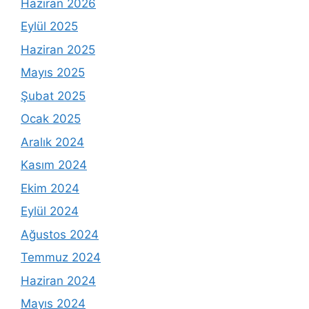
Haziran 2026
Eylül 2025
Haziran 2025
Mayıs 2025
Şubat 2025
Ocak 2025
Aralık 2024
Kasım 2024
Ekim 2024
Eylül 2024
Ağustos 2024
Temmuz 2024
Haziran 2024
Mayıs 2024