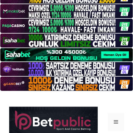
İçeriğe
atla
Menü