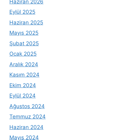
Haziran 2026
Eylül 2025
Haziran 2025
Mayıs 2025
Şubat 2025
Ocak 2025
Aralık 2024
Kasım 2024
Ekim 2024
Eylül 2024
Ağustos 2024
Temmuz 2024
Haziran 2024
Mayıs 2024