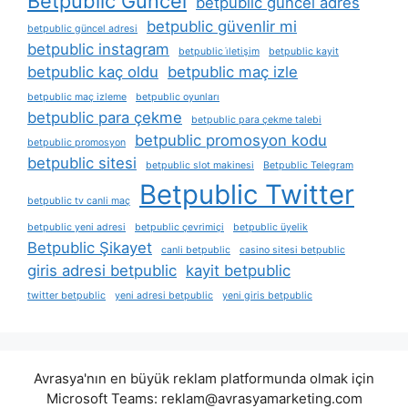
Betpublic Güncel
betpublic güncel adres
betpublic güvenlir mi
betpublic güncel adresi
betpublic instagram
betpublic i̇letişim
betpublic kayit
betpublic kaç oldu
betpublic maç izle
betpublic maç izleme
betpublic oyunları
betpublic para çekme
betpublic para çekme talebi
betpublic promosyon kodu
betpublic promosyon
betpublic sitesi
betpublic slot makinesi
Betpublic Telegram
Betpublic Twitter
betpublic tv canli maç
betpublic yeni adresi
betpublic çevrimiçi
betpublic üyelik
Betpublic Şikayet
canli betpublic
casino sitesi betpublic
giris adresi betpublic
kayit betpublic
twitter betpublic
yeni adresi betpublic
yeni giris betpublic
Avrasya'nın en büyük reklam platformunda olmak için
Microsoft Teams:
reklam@avrasyamarketing.com