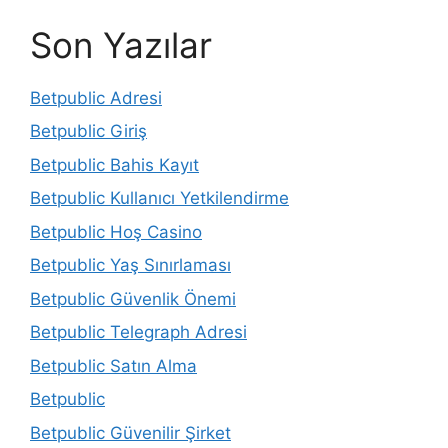
Son Yazılar
Betpublic Adresi
Betpublic Giriş
Betpublic Bahis Kayıt
Betpublic Kullanıcı Yetkilendirme
Betpublic Hoş Casino
Betpublic Yaş Sınırlaması
Betpublic Güvenlik Önemi
Betpublic Telegraph Adresi
Betpublic Satın Alma
Betpublic
Betpublic Güvenilir Şirket