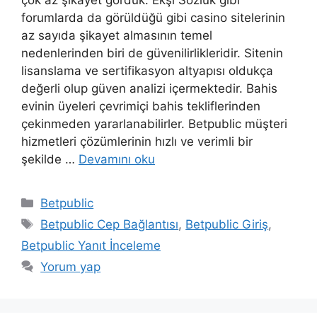
forumlarda da görüldüğü gibi casino sitelerinin
az sayıda şikayet almasının temel
nedenlerinden biri de güvenilirlikleridir. Sitenin
lisanslama ve sertifikasyon altyapısı oldukça
değerli olup güven analizi içermektedir. Bahis
evinin üyeleri çevrimiçi bahis tekliflerinden
çekinmeden yararlanabilirler. Betpublic müşteri
hizmetleri çözümlerinin hızlı ve verimli bir
şekilde …
Devamını oku
Kategoriler
Betpublic
Etiketler
Betpublic Cep Bağlantısı
,
Betpublic Giriş
,
Betpublic Yanıt İnceleme
Yorum yap