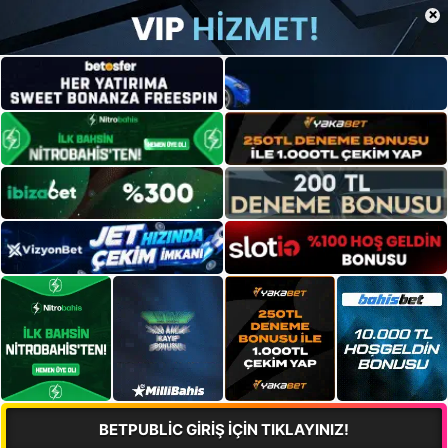
×
BETPUBLİC GİRİŞ İÇİN TIKLAYINIZ!