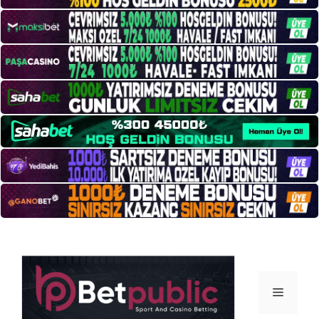
İçeriğe
atla
Menü