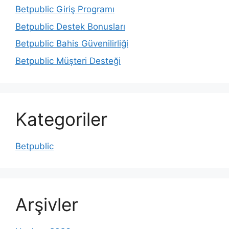
Betpublic Giriş Programı
Betpublic Destek Bonusları
Betpublic Bahis Güvenilirliği
Betpublic Müşteri Desteği
Kategoriler
Betpublic
Arşivler