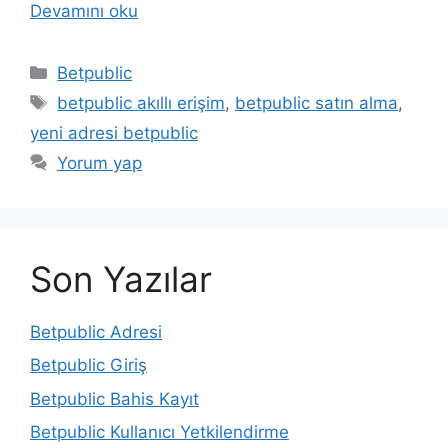
Devamını oku
Kategoriler
Betpublic
Etiketler
betpublic akıllı erişim
,
betpublic satın alma
,
yeni adresi betpublic
Yorum yap
Son Yazılar
Betpublic Adresi
Betpublic Giriş
Betpublic Bahis Kayıt
Betpublic Kullanıcı Yetkilendirme