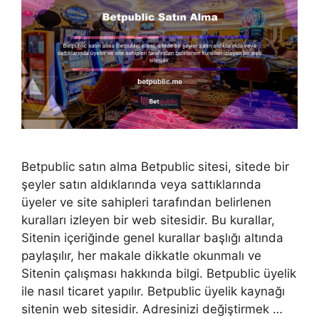
Betpublic satın alma Betpublic sitesi, sitede bir
şeyler satın aldıklarında veya sattıklarında
üyeler ve site sahipleri tarafından belirlenen
kuralları izleyen bir web sitesidir. Bu kurallar,
Sitenin içeriğinde genel kurallar başlığı altında
paylaşılır, her makale dikkatle okunmalı ve
Sitenin çalışması hakkında bilgi. Betpublic üyelik
ile nasıl ticaret yapılır. Betpublic üyelik kaynağı
sitenin web sitesidir. Adresinizi değiştirmek …