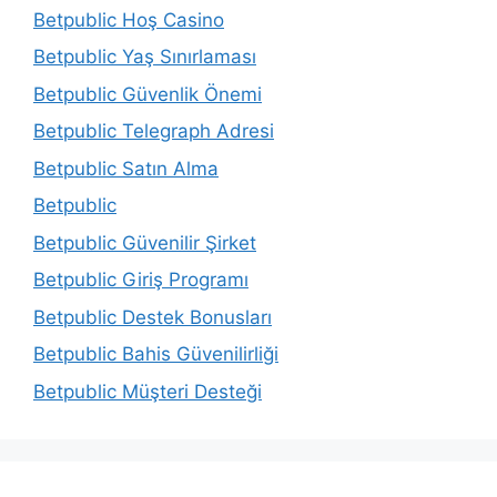
Betpublic Hoş Casino
Betpublic Yaş Sınırlaması
Betpublic Güvenlik Önemi
Betpublic Telegraph Adresi
Betpublic Satın Alma
Betpublic
Betpublic Güvenilir Şirket
Betpublic Giriş Programı
Betpublic Destek Bonusları
Betpublic Bahis Güvenilirliği
Betpublic Müşteri Desteği