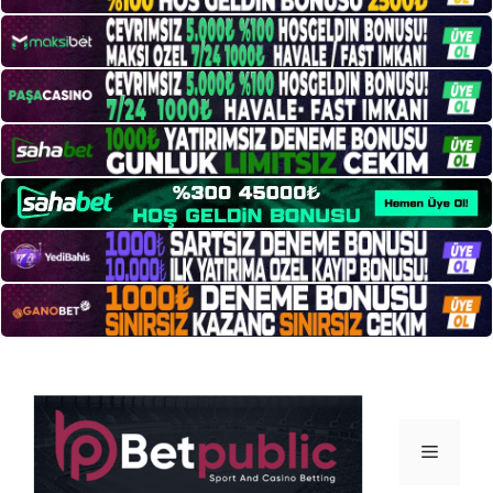
İçeriğe
atla
Menü