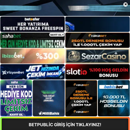
×
BETPUBLİC GİRİŞ İÇİN TIKLAYINIZ!