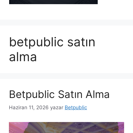
betpublic satın
alma
Betpublic Satın Alma
Haziran 11, 2026
yazar
Betpublic