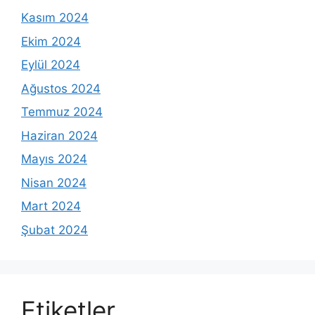
Kasım 2024
Ekim 2024
Eylül 2024
Ağustos 2024
Temmuz 2024
Haziran 2024
Mayıs 2024
Nisan 2024
Mart 2024
Şubat 2024
Etiketler