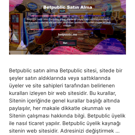
Betpublic satın alma Betpublic sitesi, sitede bir
şeyler satın aldıklarında veya sattıklarında
üyeler ve site sahipleri tarafından belirlenen
kuralları izleyen bir web sitesidir. Bu kurallar,
Sitenin içeriğinde genel kurallar başlığı altında
paylaşılır, her makale dikkatle okunmalı ve
Sitenin çalışması hakkında bilgi. Betpublic üyelik
ile nasıl ticaret yapılır. Betpublic üyelik kaynağı
sitenin web sitesidir. Adresinizi değiştirmek …