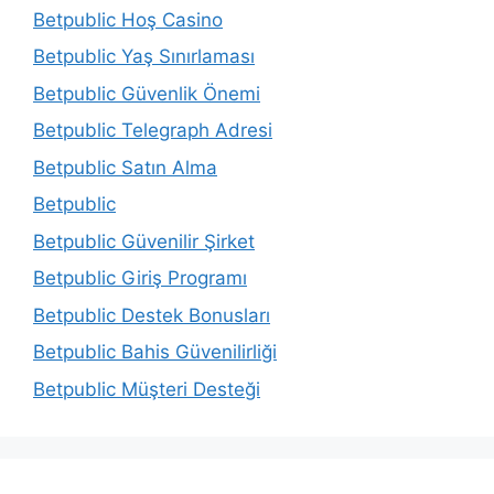
Betpublic Hoş Casino
Betpublic Yaş Sınırlaması
Betpublic Güvenlik Önemi
Betpublic Telegraph Adresi
Betpublic Satın Alma
Betpublic
Betpublic Güvenilir Şirket
Betpublic Giriş Programı
Betpublic Destek Bonusları
Betpublic Bahis Güvenilirliği
Betpublic Müşteri Desteği