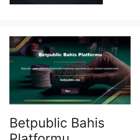
Betpublic Bahis
Platformu