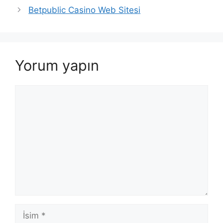
Betpublic Casino Web Sitesi
Yorum yapın
Yorum
İsim