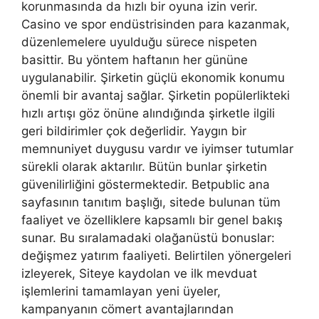
korunmasında da hızlı bir oyuna izin verir.
Casino ve spor endüstrisinden para kazanmak,
düzenlemelere uyulduğu sürece nispeten
basittir. Bu yöntem haftanın her gününe
uygulanabilir. Şirketin güçlü ekonomik konumu
önemli bir avantaj sağlar. Şirketin popülerlikteki
hızlı artışı göz önüne alındığında şirketle ilgili
geri bildirimler çok değerlidir. Yaygın bir
memnuniyet duygusu vardır ve iyimser tutumlar
sürekli olarak aktarılır. Bütün bunlar şirketin
güvenilirliğini göstermektedir. Betpublic ana
sayfasının tanıtım başlığı, sitede bulunan tüm
faaliyet ve özelliklere kapsamlı bir genel bakış
sunar. Bu sıralamadaki olağanüstü bonuslar:
değişmez yatırım faaliyeti. Belirtilen yönergeleri
izleyerek, Siteye kaydolan ve ilk mevduat
işlemlerini tamamlayan yeni üyeler,
kampanyanın cömert avantajlarından