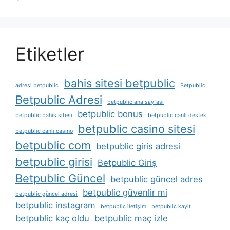
Etiketler
bahis sitesi betpublic
adresi betpublic
Betpublic
Betpublic Adresi
betpublic ana sayfası
betpublic bonus
betpublic bahis sitesi
betpublic canli destek
betpublic casino sitesi
betpublic canlı casino
betpublic com
betpublic giris adresi
betpublic girisi
Betpublic Giriş
Betpublic Güncel
betpublic güncel adres
betpublic güvenlir mi
betpublic güncel adresi
betpublic instagram
betpublic i̇letişim
betpublic kayit
betpublic kaç oldu
betpublic maç izle