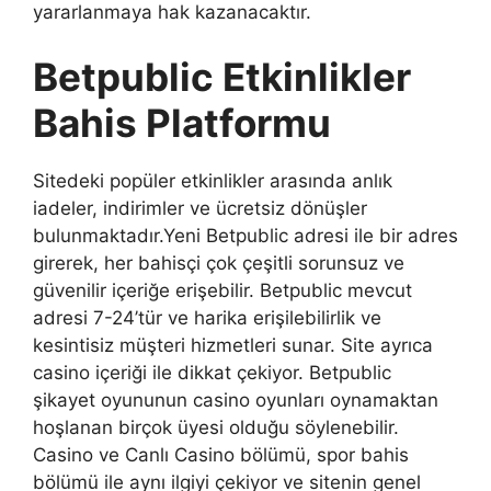
yararlanmaya hak kazanacaktır.
Betpublic Etkinlikler
Bahis Platformu
Sitedeki popüler etkinlikler arasında anlık
iadeler, indirimler ve ücretsiz dönüşler
bulunmaktadır.Yeni Betpublic adresi ile bir adres
girerek, her bahisçi çok çeşitli sorunsuz ve
güvenilir içeriğe erişebilir. Betpublic mevcut
adresi 7-24’tür ve harika erişilebilirlik ve
kesintisiz müşteri hizmetleri sunar. Site ayrıca
casino içeriği ile dikkat çekiyor. Betpublic
şikayet oyununun casino oyunları oynamaktan
hoşlanan birçok üyesi olduğu söylenebilir.
Casino ve Canlı Casino bölümü, spor bahis
bölümü ile aynı ilgiyi çekiyor ve sitenin genel