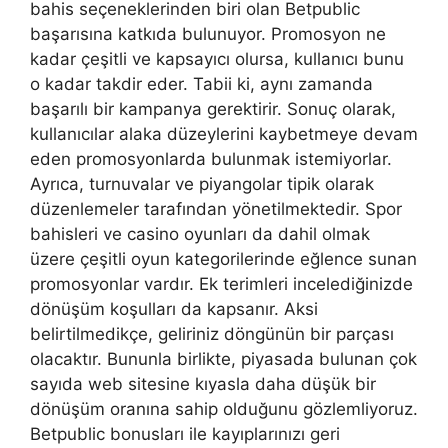
bahis seçeneklerinden biri olan Betpublic
başarısına katkıda bulunuyor. Promosyon ne
kadar çeşitli ve kapsayıcı olursa, kullanıcı bunu
o kadar takdir eder. Tabii ki, aynı zamanda
başarılı bir kampanya gerektirir. Sonuç olarak,
kullanıcılar alaka düzeylerini kaybetmeye devam
eden promosyonlarda bulunmak istemiyorlar.
Ayrıca, turnuvalar ve piyangolar tipik olarak
düzenlemeler tarafından yönetilmektedir. Spor
bahisleri ve casino oyunları da dahil olmak
üzere çeşitli oyun kategorilerinde eğlence sunan
promosyonlar vardır. Ek terimleri incelediğinizde
dönüşüm koşulları da kapsanır. Aksi
belirtilmedikçe, geliriniz döngünün bir parçası
olacaktır. Bununla birlikte, piyasada bulunan çok
sayıda web sitesine kıyasla daha düşük bir
dönüşüm oranına sahip olduğunu gözlemliyoruz.
Betpublic bonusları ile kayıplarınızı geri