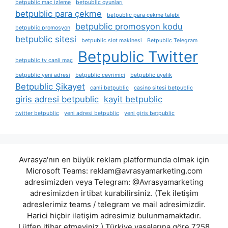
betpublic maç izleme
betpublic oyunları
betpublic para çekme
betpublic para çekme talebi
betpublic promosyon kodu
betpublic promosyon
betpublic sitesi
betpublic slot makinesi
Betpublic Telegram
Betpublic Twitter
betpublic tv canli maç
betpublic yeni adresi
betpublic çevrimiçi
betpublic üyelik
Betpublic Şikayet
canli betpublic
casino sitesi betpublic
giris adresi betpublic
kayit betpublic
twitter betpublic
yeni adresi betpublic
yeni giris betpublic
Avrasya'nın en büyük reklam platformunda olmak için
Microsoft Teams:
reklam@avrasyamarketing.com
adresimizden veya Telegram: @Avrasyamarketing
adresimizden irtibat kurabilirsiniz. (Tek iletişim
adreslerimiz teams / telegram ve mail adresimizdir.
Harici hiçbir iletişim adresimiz bulunmamaktadır.
Lütfen itibar etmeyiniz.) Türkiye yasalarına göre 7258