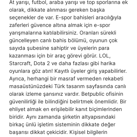
At yarışı, futbol, ​​araba yarışı ve top sporlarına ek
olarak, dikkate alınması gereken başka
seçenekler de var. E-spor bahisleri aracılığıyla
zaferleri güvence altına almak için e-spor
yarışmalarına katılabilirsiniz. Oranları sürekli
güncelleyen canlı bahis bölümü, oyunun çok
sayıda şubesine sahiptir ve üyelerin para
kazanması için bir araç görevi görür. LOL,
Starcraft, Dota 2 ve daha fazlası gibi harika
oyunlara göz atın! Kayıtlı üyeler giriş yapabilirler.
Ayrıca, herhangi bir masraf vermeden rekabeti
masaüstünüzdeki Türk tasarım sayfasında canlı
olarak izleme şansınız vardır. Betpublic ofisinin
güvenilirliği ile bilindiğini belirtmek önemlidir. Bir
ehliyet almak en erişilebilir kanıt biçimlerinden
biridir. Aynı zamanda şirketin altyapısındaki
birkaç ünlü işletim sisteminin dikkate değer
başarısı dikkat çekicidir. Kişisel bilgilerin