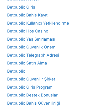
Betpublic Giriş
Betpublic Bahis Kayıt
Betpublic Kullanıcı Yetkilendirme
Betpublic Hoş Casino
Betpublic Yaş Sınırlaması
Betpublic Güvenlik Önemi
Betpublic Telegraph Adresi
Betpublic Satın Alma
Betpublic
Betpublic Güvenilir Şirket
Betpublic Giriş Programı
Betpublic Destek Bonusları
Betpublic Bahis Güvenilirliği