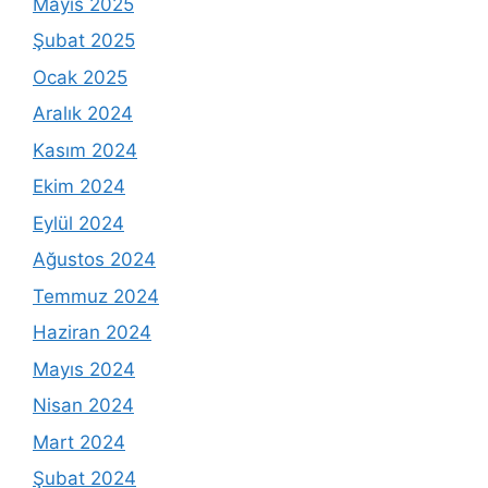
Mayıs 2025
Şubat 2025
Ocak 2025
Aralık 2024
Kasım 2024
Ekim 2024
Eylül 2024
Ağustos 2024
Temmuz 2024
Haziran 2024
Mayıs 2024
Nisan 2024
Mart 2024
Şubat 2024