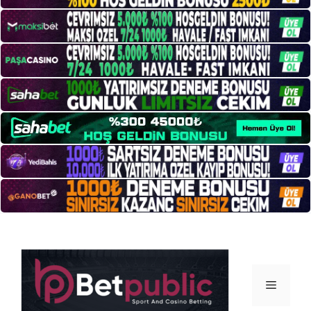
İçeriğe
atla
Menü