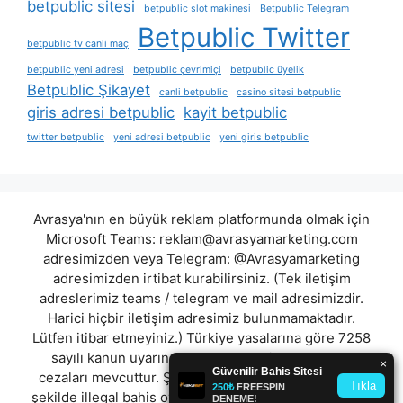
betpublic sitesi
betpublic slot makinesi
Betpublic Telegram
Betpublic Twitter
betpublic tv canli maç
betpublic yeni adresi
betpublic çevrimiçi
betpublic üyelik
Betpublic Şikayet
canli betpublic
casino sitesi betpublic
giris adresi betpublic
kayit betpublic
twitter betpublic
yeni adresi betpublic
yeni giris betpublic
Avrasya'nın en büyük reklam platformunda olmak için
Microsoft Teams:
reklam@avrasyamarketing.com
adresimizden veya Telegram: @Avrasyamarketing
adresimizden irtibat kurabilirsiniz. (Tek iletişim
adreslerimiz teams / telegram ve mail adresimizdir.
Harici hiçbir iletişim adresimiz bulunmamaktadır.
Lütfen itibar etmeyiniz.) Türkiye yasalarına göre 7258
sayılı kanun uyarınca yasa dışı bahis oynamanın
cezaları mevcuttur. Şu an bulunduğunuz site hiç bir
şekilde illegal bahis oyunları oynatmıyor ve oynamaya