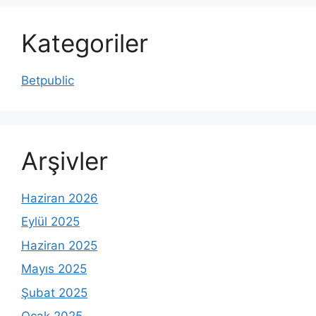
Kategoriler
Betpublic
Arşivler
Haziran 2026
Eylül 2025
Haziran 2025
Mayıs 2025
Şubat 2025