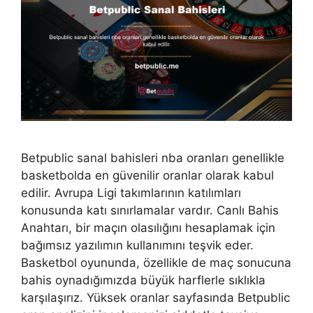
Betpublic sanal bahisleri nba oranları genellikle
basketbolda en güvenilir oranlar olarak kabul
edilir. Avrupa Ligi takımlarının katılımları
konusunda katı sınırlamalar vardır. Canlı Bahis
Anahtarı, bir maçın olasılığını hesaplamak için
bağımsız yazılımın kullanımını teşvik eder.
Basketbol oyununda, özellikle de maç sonucuna
bahis oynadığımızda büyük harflerle sıklıkla
karşılaşırız. Yüksek oranlar sayfasında Betpublic