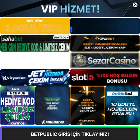
×
BETPUBLİC GİRİŞ İÇİN TIKLAYINIZ!