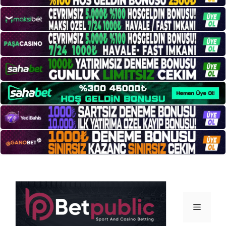
İçeriğe
atla
Menü