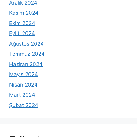
Aralık 2024
Kasım 2024
Ekim 2024
Eylül 2024
Ağustos 2024
Temmuz 2024
Haziran 2024
Mayıs 2024
Nisan 2024
Mart 2024
Şubat 2024