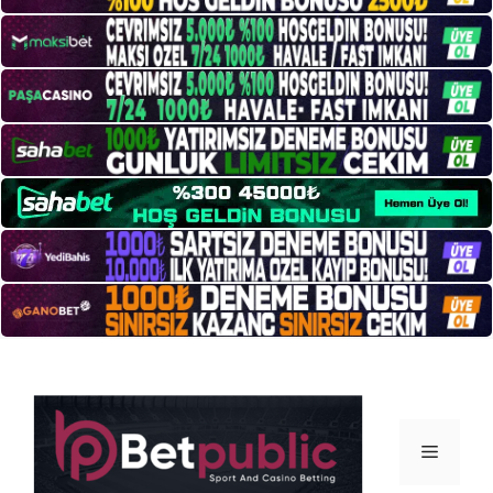
İçeriğe
atla
Menü