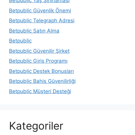
Betpublic Yaş Sınırlaması
Betpublic Güvenlik Önemi
Betpublic Telegraph Adresi
Betpublic Satın Alma
Betpublic
Betpublic Güvenilir Şirket
Betpublic Giriş Programı
Betpublic Destek Bonusları
Betpublic Bahis Güvenilirliği
Betpublic Müşteri Desteği
Kategoriler