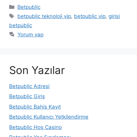
Kategoriler
Betpublic
Etiketler
betpublic teknoloji vip
,
betpublic vip
,
girisi
betpublic
Yorum yap
Son Yazılar
Betpublic Adresi
Betpublic Giriş
Betpublic Bahis Kayıt
Betpublic Kullanıcı Yetkilendirme
Betpublic Hoş Casino