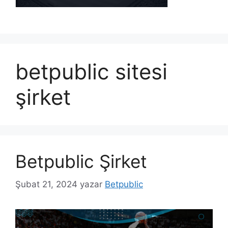
betpublic sitesi
şirket
Betpublic Şirket
Şubat 21, 2024
yazar
Betpublic