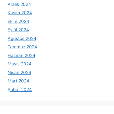
Aralık 2024
Kasım 2024
Ekim 2024
Eylül 2024
Ağustos 2024
Temmuz 2024
Haziran 2024
Mayıs 2024
Nisan 2024
Mart 2024
Şubat 2024