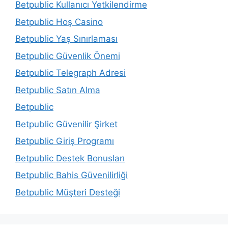
Betpublic Kullanıcı Yetkilendirme
Betpublic Hoş Casino
Betpublic Yaş Sınırlaması
Betpublic Güvenlik Önemi
Betpublic Telegraph Adresi
Betpublic Satın Alma
Betpublic
Betpublic Güvenilir Şirket
Betpublic Giriş Programı
Betpublic Destek Bonusları
Betpublic Bahis Güvenilirliği
Betpublic Müşteri Desteği