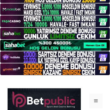
İçeriğe
atla
Menü