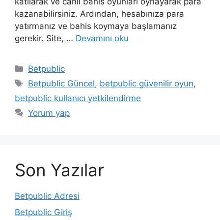
katılarak ve canlı bahis oyunları oynayarak para
kazanabilirsiniz. Ardından, hesabınıza para
yatırmanız ve bahis koymaya başlamanız
gerekir. Site, …
Devamını oku
Kategoriler
Betpublic
Etiketler
Betpublic Güncel
,
betpublic güvenilir oyun
,
betpublic kullanıcı yetkilendirme
Yorum yap
Son Yazılar
Betpublic Adresi
Betpublic Giriş