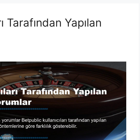
rı Tarafından Yapılan