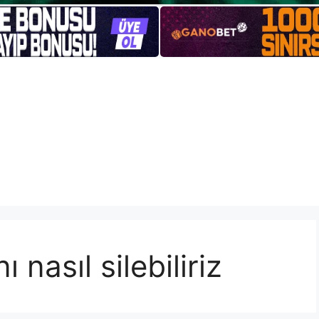
 nasıl silebiliriz