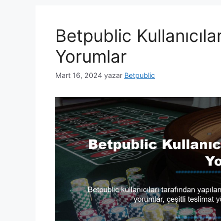
Betpublic Kullanıcıla
Yorumlar
Mart 16, 2024
yazar
Betpublic