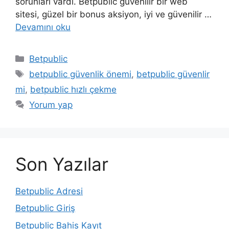
sorunları vardı. Betpublic güvenilir bir web
sitesi, güzel bir bonus aksiyon, iyi ve güvenilir …
Devamını oku
Kategoriler
Betpublic
Etiketler
betpublic güvenlik önemi
,
betpublic güvenlir
mi
,
betpublic hızlı çekme
Yorum yap
Son Yazılar
Betpublic Adresi
Betpublic Giriş
Betpublic Bahis Kayıt