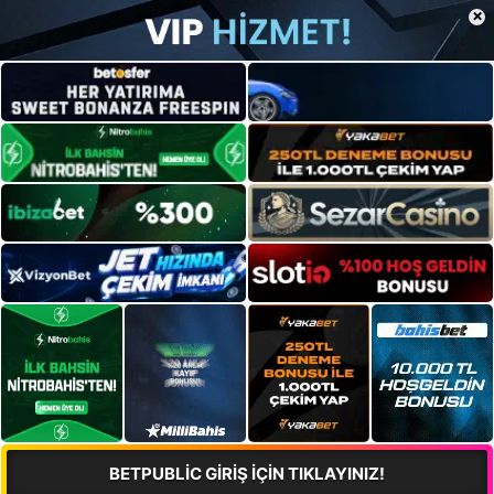
×
BETPUBLİC GİRİŞ İÇİN TIKLAYINIZ!