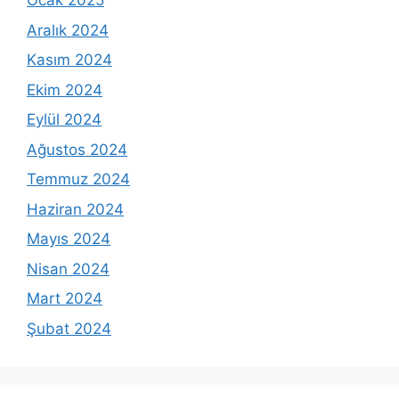
Ocak 2025
Aralık 2024
Kasım 2024
Ekim 2024
Eylül 2024
Ağustos 2024
Temmuz 2024
Haziran 2024
Mayıs 2024
Nisan 2024
Mart 2024
Şubat 2024