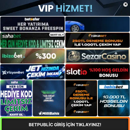
×
BETPUBLİC GİRİŞ İÇİN TIKLAYINIZ!