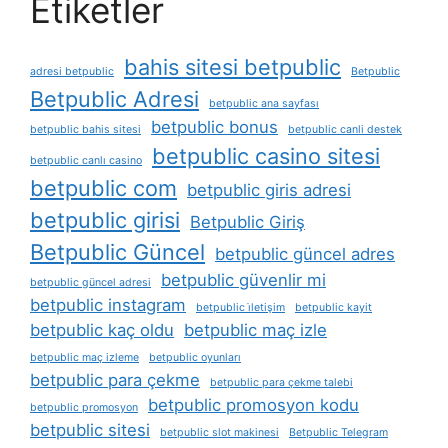
Etiketler
bahis sitesi betpublic
adresi betpublic
Betpublic
Betpublic Adresi
betpublic ana sayfası
betpublic bonus
betpublic bahis sitesi
betpublic canli destek
betpublic casino sitesi
betpublic canlı casino
betpublic com
betpublic giris adresi
betpublic girisi
Betpublic Giriş
Betpublic Güncel
betpublic güncel adres
betpublic güvenlir mi
betpublic güncel adresi
betpublic instagram
betpublic i̇letişim
betpublic kayit
betpublic kaç oldu
betpublic maç izle
betpublic maç izleme
betpublic oyunları
betpublic para çekme
betpublic para çekme talebi
betpublic promosyon kodu
betpublic promosyon
betpublic sitesi
betpublic slot makinesi
Betpublic Telegram