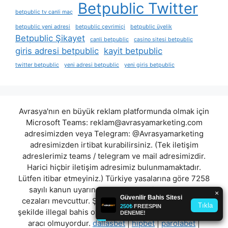
Betpublic Twitter
betpublic tv canli maç
betpublic yeni adresi
betpublic çevrimiçi
betpublic üyelik
Betpublic Şikayet
canli betpublic
casino sitesi betpublic
giris adresi betpublic
kayit betpublic
twitter betpublic
yeni adresi betpublic
yeni giris betpublic
Avrasya'nın en büyük reklam platformunda olmak için
Microsoft Teams:
reklam@avrasyamarketing.com
adresimizden veya Telegram: @Avrasyamarketing
adresimizden irtibat kurabilirsiniz. (Tek iletişim
adreslerimiz teams / telegram ve mail adresimizdir.
Harici hiçbir iletişim adresimiz bulunmamaktadır.
Lütfen itibar etmeyiniz.) Türkiye yasalarına göre 7258
sayılı kanun uyarınca yasa dışı bahis oynamanın
cezaları mevcuttur. Şu an bulunduğunuz site hiç bir
şekilde illegal bahis oyunları oynatmıyor ve oynamaya
aracı olmuyordur.
dallasbet
|
hipbet
|
parolabet
|