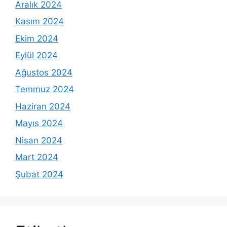
Aralık 2024
Kasım 2024
Ekim 2024
Eylül 2024
Ağustos 2024
Temmuz 2024
Haziran 2024
Mayıs 2024
Nisan 2024
Mart 2024
Şubat 2024