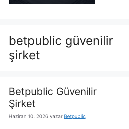
betpublic güvenilir
şirket
Betpublic Güvenilir
Şirket
Haziran 10, 2026
yazar
Betpublic