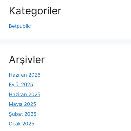
Kategoriler
Betpublic
Arşivler
Haziran 2026
Eylül 2025
Haziran 2025
Mayıs 2025
Şubat 2025
Ocak 2025