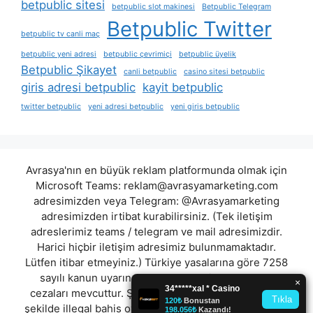
betpublic sitesi
betpublic slot makinesi
Betpublic Telegram
Betpublic Twitter
betpublic tv canli maç
betpublic yeni adresi
betpublic çevrimiçi
betpublic üyelik
Betpublic Şikayet
canli betpublic
casino sitesi betpublic
giris adresi betpublic
kayit betpublic
twitter betpublic
yeni adresi betpublic
yeni giris betpublic
Avrasya'nın en büyük reklam platformunda olmak için
Microsoft Teams:
reklam@avrasyamarketing.com
adresimizden veya Telegram: @Avrasyamarketing
adresimizden irtibat kurabilirsiniz. (Tek iletişim
adreslerimiz teams / telegram ve mail adresimizdir.
Harici hiçbir iletişim adresimiz bulunmamaktadır.
Lütfen itibar etmeyiniz.) Türkiye yasalarına göre 7258
sayılı kanun uyarınca yasa dışı bahis oynamanın
cezaları mevcuttur. Şu an bulunduğunuz site hiç bir
şekilde illegal bahis oyunları oynatmıyor ve oynamaya