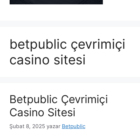
betpublic çevrimiçi
casino sitesi
Betpublic Çevrimiçi
Casino Sitesi
Şubat 8, 2025
yazar
Betpublic