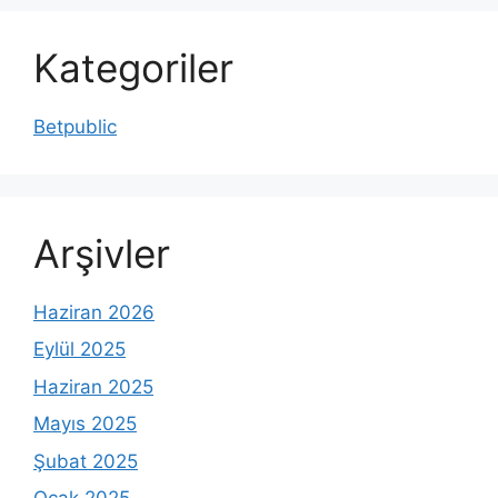
Kategoriler
Betpublic
Arşivler
Haziran 2026
Eylül 2025
Haziran 2025
Mayıs 2025
Şubat 2025