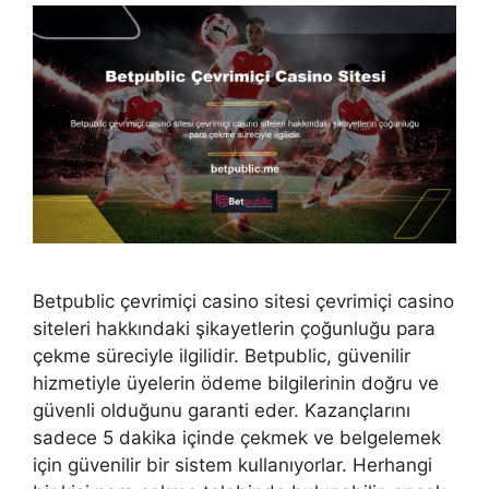
Betpublic çevrimiçi casino sitesi çevrimiçi casino
siteleri hakkındaki şikayetlerin çoğunluğu para
çekme süreciyle ilgilidir. Betpublic, güvenilir
hizmetiyle üyelerin ödeme bilgilerinin doğru ve
güvenli olduğunu garanti eder. Kazançlarını
sadece 5 dakika içinde çekmek ve belgelemek
için güvenilir bir sistem kullanıyorlar. Herhangi