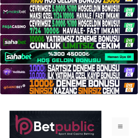
İçeriğe
atla
Menü