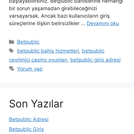
başlayabilirsiniz. Betpublic bahislerine herhangi
bir sorun yaşamadan girebileceğinizi
varsayarsak. Ancak bazı kullanıcıların giriş
süreçlerine ilişkin belirsizlikler …
Devamını oku
Kategoriler
Betpublic
Etiketler
betpublic bahis hizmetleri
,
betpublic
çevrimiçi casino oyunları
,
betpublic giris adresi
Yorum yap
Son Yazılar
Betpublic Adresi
Betpublic Giriş