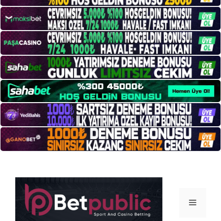
İçeriğe
atla
Menü