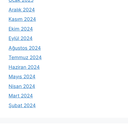
Ocak 2025
Aralık 2024
Kasım 2024
Ekim 2024
Eylül 2024
Ağustos 2024
Temmuz 2024
Haziran 2024
Mayıs 2024
Nisan 2024
Mart 2024
Şubat 2024