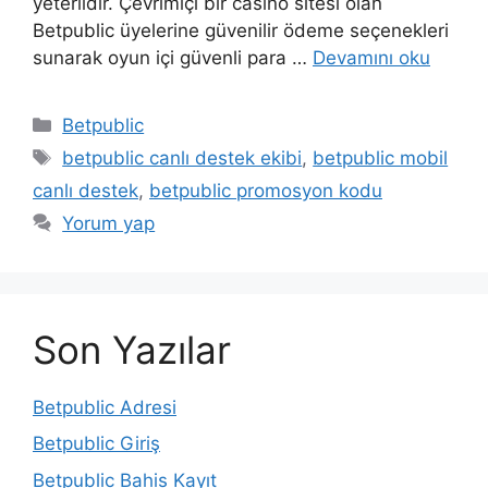
yeterlidir. Çevrimiçi bir casino sitesi olan
Betpublic üyelerine güvenilir ödeme seçenekleri
sunarak oyun içi güvenli para …
Devamını oku
Kategoriler
Betpublic
Etiketler
betpublic canlı destek ekibi
,
betpublic mobil
canlı destek
,
betpublic promosyon kodu
Yorum yap
Son Yazılar
Betpublic Adresi
Betpublic Giriş
Betpublic Bahis Kayıt