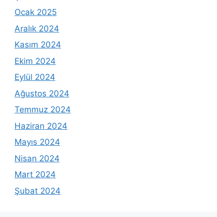
Ocak 2025
Aralık 2024
Kasım 2024
Ekim 2024
Eylül 2024
Ağustos 2024
Temmuz 2024
Haziran 2024
Mayıs 2024
Nisan 2024
Mart 2024
Şubat 2024