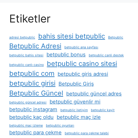
Etiketler
bahis sitesi betpublic
adresi betpublic
Betpublic
Betpublic Adresi
betpublic ana sayfası
betpublic bonus
betpublic bahis sitesi
betpublic canli destek
betpublic casino sitesi
betpublic canlı casino
betpublic com
betpublic giris adresi
betpublic girisi
Betpublic Giriş
Betpublic Güncel
betpublic güncel adres
betpublic güvenlir mi
betpublic güncel adresi
betpublic instagram
betpublic i̇letişim
betpublic kayit
betpublic kaç oldu
betpublic maç izle
betpublic maç izleme
betpublic oyunları
betpublic para çekme
betpublic para çekme talebi