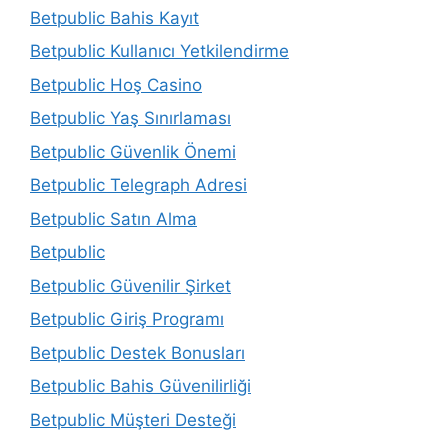
Betpublic Bahis Kayıt
Betpublic Kullanıcı Yetkilendirme
Betpublic Hoş Casino
Betpublic Yaş Sınırlaması
Betpublic Güvenlik Önemi
Betpublic Telegraph Adresi
Betpublic Satın Alma
Betpublic
Betpublic Güvenilir Şirket
Betpublic Giriş Programı
Betpublic Destek Bonusları
Betpublic Bahis Güvenilirliği
Betpublic Müşteri Desteği