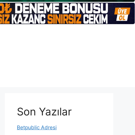
Son Yazılar
Betpublic Adresi