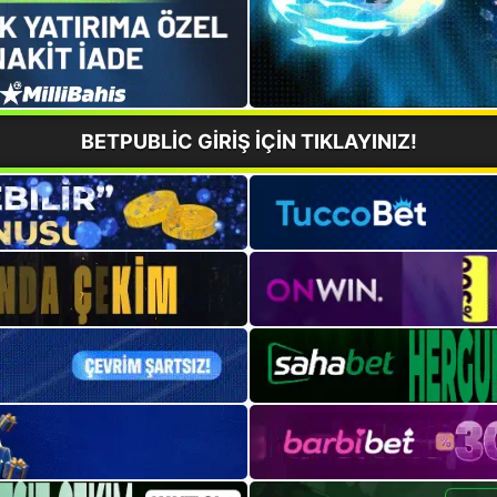
BETPUBLİC GİRİŞ İÇİN TIKLAYINIZ!