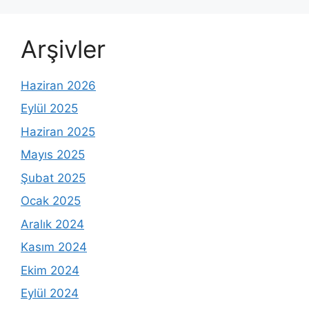
Arşivler
Haziran 2026
Eylül 2025
Haziran 2025
Mayıs 2025
Şubat 2025
Ocak 2025
Aralık 2024
Kasım 2024
Ekim 2024
Eylül 2024