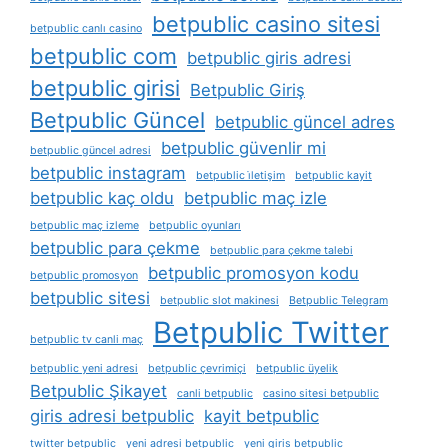
betpublic casino sitesi
betpublic canlı casino
betpublic com
betpublic giris adresi
betpublic girisi
Betpublic Giriş
Betpublic Güncel
betpublic güncel adres
betpublic güvenlir mi
betpublic güncel adresi
betpublic instagram
betpublic i̇letişim
betpublic kayit
betpublic kaç oldu
betpublic maç izle
betpublic maç izleme
betpublic oyunları
betpublic para çekme
betpublic para çekme talebi
betpublic promosyon kodu
betpublic promosyon
betpublic sitesi
betpublic slot makinesi
Betpublic Telegram
Betpublic Twitter
betpublic tv canli maç
betpublic yeni adresi
betpublic çevrimiçi
betpublic üyelik
Betpublic Şikayet
canli betpublic
casino sitesi betpublic
giris adresi betpublic
kayit betpublic
twitter betpublic
yeni adresi betpublic
yeni giris betpublic