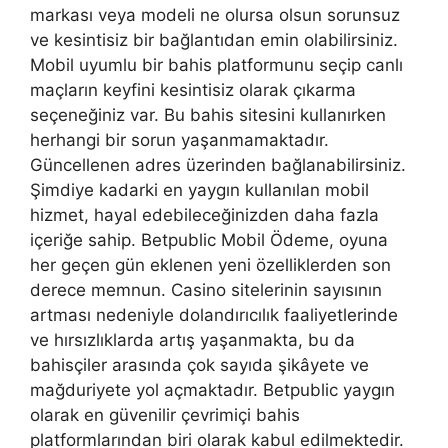
markası veya modeli ne olursa olsun sorunsuz
ve kesintisiz bir bağlantıdan emin olabilirsiniz.
Mobil uyumlu bir bahis platformunu seçip canlı
maçların keyfini kesintisiz olarak çıkarma
seçeneğiniz var. Bu bahis sitesini kullanırken
herhangi bir sorun yaşanmamaktadır.
Güncellenen adres üzerinden bağlanabilirsiniz.
Şimdiye kadarki en yaygın kullanılan mobil
hizmet, hayal edebileceğinizden daha fazla
içeriğe sahip. Betpublic Mobil Ödeme, oyuna
her geçen gün eklenen yeni özelliklerden son
derece memnun. Casino sitelerinin sayısının
artması nedeniyle dolandırıcılık faaliyetlerinde
ve hırsızlıklarda artış yaşanmakta, bu da
bahisçiler arasında çok sayıda şikâyete ve
mağduriyete yol açmaktadır. Betpublic yaygın
olarak en güvenilir çevrimiçi bahis
platformlarından biri olarak kabul edilmektedir.