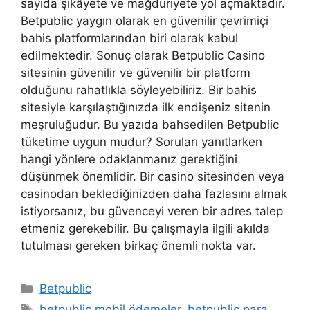
sayıda şikâyete ve mağduriyete yol açmaktadır.
Betpublic yaygın olarak en güvenilir çevrimiçi
bahis platformlarından biri olarak kabul
edilmektedir. Sonuç olarak Betpublic Casino
sitesinin güvenilir ve güvenilir bir platform
olduğunu rahatlıkla söyleyebiliriz. Bir bahis
sitesiyle karşılaştığınızda ilk endişeniz sitenin
meşruluğudur. Bu yazıda bahsedilen Betpublic
tüketime uygun mudur? Soruları yanıtlarken
hangi yönlere odaklanmanız gerektiğini
düşünmek önemlidir. Bir casino sitesinden veya
casinodan beklediğinizden daha fazlasını almak
istiyorsanız, bu güvenceyi veren bir adres talep
etmeniz gerekebilir. Bu çalışmayla ilgili akılda
tutulması gereken birkaç önemli nokta var.
Kategoriler
Betpublic
Etiketler
betpublic mobil ödemeler
,
betpublic para