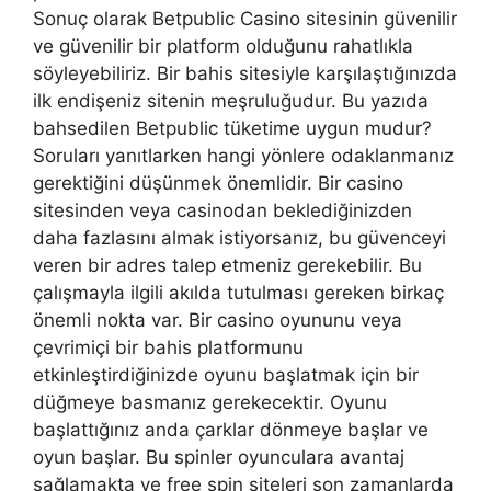
Sonuç olarak Betpublic Casino sitesinin güvenilir
ve güvenilir bir platform olduğunu rahatlıkla
söyleyebiliriz. Bir bahis sitesiyle karşılaştığınızda
ilk endişeniz sitenin meşruluğudur. Bu yazıda
bahsedilen Betpublic tüketime uygun mudur?
Soruları yanıtlarken hangi yönlere odaklanmanız
gerektiğini düşünmek önemlidir. Bir casino
sitesinden veya casinodan beklediğinizden
daha fazlasını almak istiyorsanız, bu güvenceyi
veren bir adres talep etmeniz gerekebilir. Bu
çalışmayla ilgili akılda tutulması gereken birkaç
önemli nokta var. Bir casino oyununu veya
çevrimiçi bir bahis platformunu
etkinleştirdiğinizde oyunu başlatmak için bir
düğmeye basmanız gerekecektir. Oyunu
başlattığınız anda çarklar dönmeye başlar ve
oyun başlar. Bu spinler oyunculara avantaj
sağlamakta ve free spin siteleri son zamanlarda