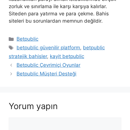
zorluk ve sınırlama ile karşı karşıya kalırlar.
Siteden para yatırma ve para çekme. Bahis
siteleri bu sorunlardan memnun değildir.
Kategoriler
Betpublic
Etiketler
betpublic güvenilir platform
,
betpublic
stratejik bahisler
,
kayit betpublic
Betpublic Çevrimiçi Oyunlar
Betpublic Müşteri Desteği
Yorum yapın
Yorum