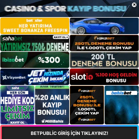
×
BETPUBLİC GİRİŞ İÇİN TIKLAYINIZ!