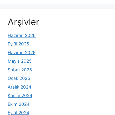
Arşivler
Haziran 2026
Eylül 2025
Haziran 2025
Mayıs 2025
Şubat 2025
Ocak 2025
Aralık 2024
Kasım 2024
Ekim 2024
Eylül 2024