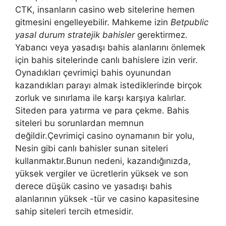
CTK, insanların casino web sitelerine hemen
gitmesini engelleyebilir. Mahkeme izin
Betpublic
yasal durum stratejik bahisler
gerektirmez.
Yabancı veya yasadışı bahis alanlarını önlemek
için bahis sitelerinde canlı bahislere izin verir.
Oynadıkları çevrimiçi bahis oyunundan
kazandıkları parayı almak istediklerinde birçok
zorluk ve sınırlama ile karşı karşıya kalırlar.
Siteden para yatırma ve para çekme. Bahis
siteleri bu sorunlardan memnun
değildir.Çevrimiçi casino oynamanın bir yolu,
Nesin gibi canlı bahisler sunan siteleri
kullanmaktır.Bunun nedeni, kazandığınızda,
yüksek vergiler ve ücretlerin yüksek ve son
derece düşük casino ve yasadışı bahis
alanlarının yüksek -tür ve casino kapasitesine
sahip siteleri tercih etmesidir.