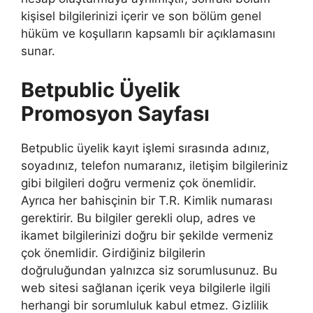
kişisel bilgilerinizi içerir ve son bölüm genel
hüküm ve koşulların kapsamlı bir açıklamasını
sunar.
Betpublic Üyelik
Promosyon Sayfası
Betpublic üyelik kayıt işlemi sırasında adınız,
soyadınız, telefon numaranız, iletişim bilgileriniz
gibi bilgileri doğru vermeniz çok önemlidir.
Ayrıca her bahisçinin bir T.R. Kimlik numarası
gerektirir. Bu bilgiler gerekli olup, adres ve
ikamet bilgilerinizi doğru bir şekilde vermeniz
çok önemlidir. Girdiğiniz bilgilerin
doğruluğundan yalnızca siz sorumlusunuz. Bu
web sitesi sağlanan içerik veya bilgilerle ilgili
herhangi bir sorumluluk kabul etmez. Gizlilik