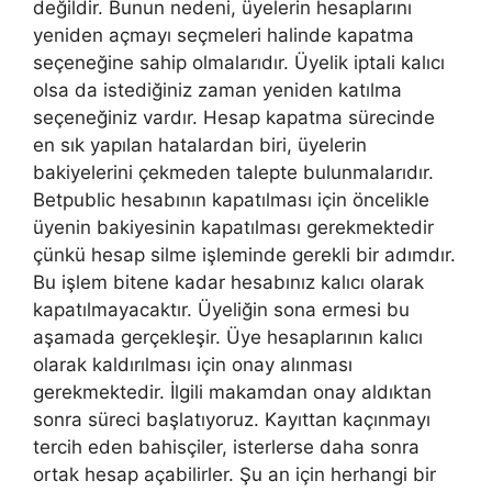
değildir. Bunun nedeni, üyelerin hesaplarını
yeniden açmayı seçmeleri halinde kapatma
seçeneğine sahip olmalarıdır. Üyelik iptali kalıcı
olsa da istediğiniz zaman yeniden katılma
seçeneğiniz vardır. Hesap kapatma sürecinde
en sık yapılan hatalardan biri, üyelerin
bakiyelerini çekmeden talepte bulunmalarıdır.
Betpublic hesabının kapatılması için öncelikle
üyenin bakiyesinin kapatılması gerekmektedir
çünkü hesap silme işleminde gerekli bir adımdır.
Bu işlem bitene kadar hesabınız kalıcı olarak
kapatılmayacaktır. Üyeliğin sona ermesi bu
aşamada gerçekleşir. Üye hesaplarının kalıcı
olarak kaldırılması için onay alınması
gerekmektedir. İlgili makamdan onay aldıktan
sonra süreci başlatıyoruz. Kayıttan kaçınmayı
tercih eden bahisçiler, isterlerse daha sonra
ortak hesap açabilirler. Şu an için herhangi bir