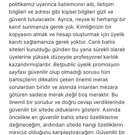
politikamız uyarınca katılımcının adı, iletişim
bilgileri ve adresi gibi kişisel bilgileri gizli ve
güvenli tutulacaktır. Ayrıca, neyse ki herhangi bir
kanıt sunmanıza gerek yok. Kimliğinizin bir
kopyasını almak ve hesap oluşturmak için üyelik
kanıtı sağlamanıza gerek yoktur. Canlı bahis
siteleri kurulduğu günden bu yana sürekli olarak
üyelerine yüksek düzeyde profesyonel karlılık
kazandırmışlardır.
Betpublic üyelik promosyon
sayfası
güvenilir olup olmadığı sorusu tüm
bahisçilerin dikkatini çeken önemli merak
sorulardan biridir ve aslında insanları mezara
götüren sadece merak değil boş meraktır. Bu
önemli bir sorudur ve doğru cevap verdiklerinde
güvenilir bir sitede olduklarını gösterir. Aslında
öncelikle en güvenilir bahis sitesi özelliklerine
değineceğim, ardından sitede hangi özelliklerin
mevcut olduğunu karşılaştıracağım: Güvenilir bir