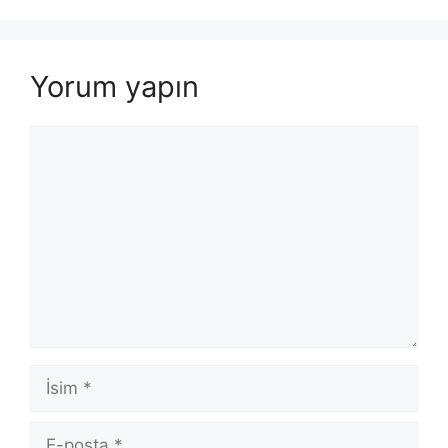
Yorum yapın
Yorum
İsim
E-