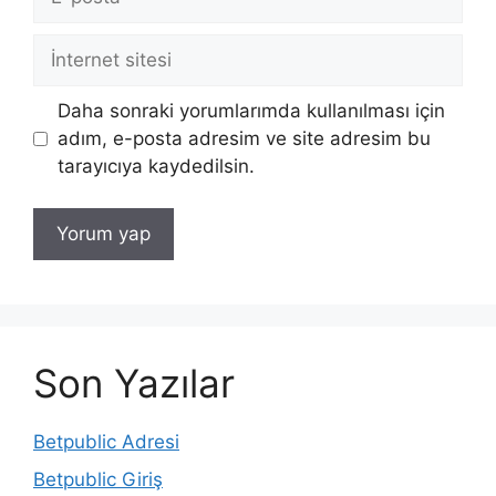
posta
İnternet
sitesi
Daha sonraki yorumlarımda kullanılması için
adım, e-posta adresim ve site adresim bu
tarayıcıya kaydedilsin.
Son Yazılar
Betpublic Adresi
Betpublic Giriş