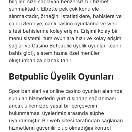
bilgileri size sağlayan benzersiz bir hizmet
sunmaktadır. Elbette pek çok konu ele
alınmaktadır, örneğin: İstatistiklere, bahislere ve
canlı izlemeye, canlı casino oyunlarına ve web
sitesi bahislerine kolay erişim. Erişimi kolay bir
menü sistemi, tüm oyunlara hızlı ve kolay erişim
sağlar ve Casino Betpublic üyelik oyunları (canlı
bahis gibi), sistem hızına özel menüler
oluşturmanıza olanak tanır.
Betpublic Üyelik Oyunları
Spor bahisleri ve online casino oyunları alanında
sunulan hizmetlerin yurt dışından sağlanması
ancak ülkemizde yasal bir çerçevenin
bulunmaması üyelerimiz arasında şüphe
uyandırmıştır. Bir web sitesi tarafından sağlanan
hizmetlerin güvenilir olup olmadığını kontrol