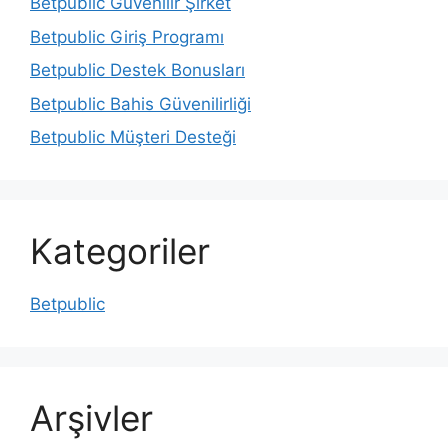
Betpublic Güvenilir Şirket
Betpublic Giriş Programı
Betpublic Destek Bonusları
Betpublic Bahis Güvenilirliği
Betpublic Müşteri Desteği
Kategoriler
Betpublic
Arşivler