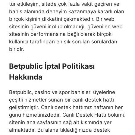
tür etkileşim, sitede çok fazla vakit geçiren ve
bahis alanında deneyim kazanmaya kararlı olan
birçok kişinin dikkatini çekmektedir. Bir web
sitesinin güvenilir olup olmadığı, güvenilen web
sitesinin performansına bağlı olarak birçok
kullanıcı tarafından en sık sorulan sorulardan
biridir.
Betpublic İptal Politikası
Hakkında
Betpublic, casino ve spor bahisleri üyelerine
çeşitli hizmetler sunan bir canlı destek hattı
geliştirmiştir. Canlı destek hattımız haftanın her
günü hizmetinizdedir. Canlı Destek Hattı bölümü
sitenin ana sayfasının sağ alt kısmında yer
almaktadır. Bu alana tıkladığınızda destek