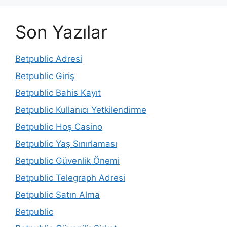
Son Yazılar
Betpublic Adresi
Betpublic Giriş
Betpublic Bahis Kayıt
Betpublic Kullanıcı Yetkilendirme
Betpublic Hoş Casino
Betpublic Yaş Sınırlaması
Betpublic Güvenlik Önemi
Betpublic Telegraph Adresi
Betpublic Satın Alma
Betpublic