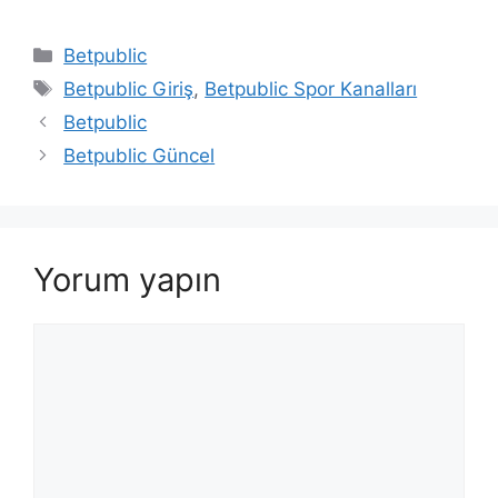
Kategoriler
Betpublic
Etiketler
Betpublic Giriş
,
Betpublic Spor Kanalları
Betpublic
Betpublic Güncel
Yorum yapın
Yorum