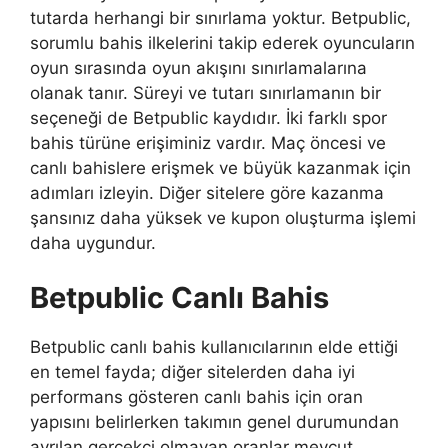
tutarda herhangi bir sınırlama yoktur. Betpublic,
sorumlu bahis ilkelerini takip ederek oyuncuların
oyun sırasında oyun akışını sınırlamalarına
olanak tanır. Süreyi ve tutarı sınırlamanın bir
seçeneği de Betpublic kaydıdır. İki farklı spor
bahis türüne erişiminiz vardır. Maç öncesi ve
canlı bahislere erişmek ve büyük kazanmak için
adımları izleyin. Diğer sitelere göre kazanma
şansınız daha yüksek ve kupon oluşturma işlemi
daha uygundur.
Betpublic Canlı Bahis
Betpublic canlı bahis kullanıcılarının elde ettiği
en temel fayda; diğer sitelerden daha iyi
performans gösteren canlı bahis için oran
yapısını belirlerken takımın genel durumundan
ayrılan gerçekçi olmayan oranlar mevcut