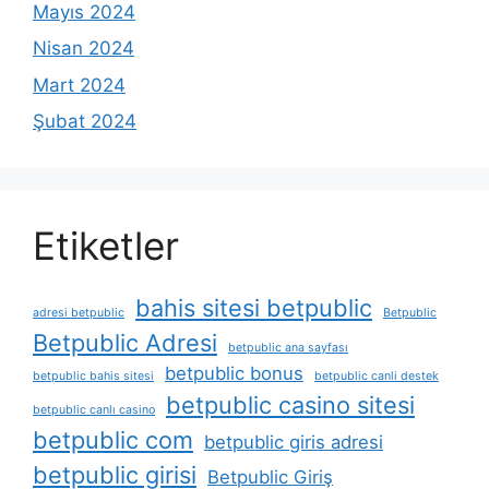
Mayıs 2024
Nisan 2024
Mart 2024
Şubat 2024
Etiketler
bahis sitesi betpublic
adresi betpublic
Betpublic
Betpublic Adresi
betpublic ana sayfası
betpublic bonus
betpublic bahis sitesi
betpublic canli destek
betpublic casino sitesi
betpublic canlı casino
betpublic com
betpublic giris adresi
betpublic girisi
Betpublic Giriş