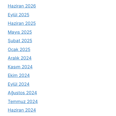
Haziran 2026
Eylül 2025
Haziran 2025
Mayıs 2025
Şubat 2025
Ocak 2025
Aralık 2024
Kasım 2024
Ekim 2024
Eylül 2024
Ağustos 2024
Temmuz 2024
Haziran 2024