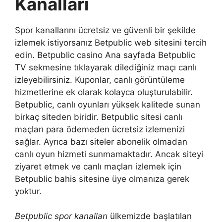
Kanalları
Spor kanallarını ücretsiz ve güvenli bir şekilde
izlemek istiyorsanız Betpublic web sitesini tercih
edin. Betpublic casino Ana sayfada Betpublic
TV sekmesine tıklayarak dilediğiniz maçı canlı
izleyebilirsiniz. Kuponlar, canlı görüntüleme
hizmetlerine ek olarak kolayca oluşturulabilir.
Betpublic, canlı oyunları yüksek kalitede sunan
birkaç siteden biridir. Betpublic sitesi canlı
maçları para ödemeden ücretsiz izlemenizi
sağlar. Ayrıca bazı siteler abonelik olmadan
canlı oyun hizmeti sunmamaktadır. Ancak siteyi
ziyaret etmek ve canlı maçları izlemek için
Betpublic bahis sitesine üye olmanıza gerek
yoktur.
Betpublic spor kanalları
ülkemizde başlatılan