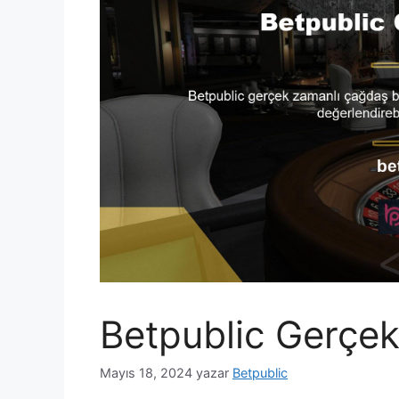
Betpublic Gerçe
Mayıs 18, 2024
yazar
Betpublic